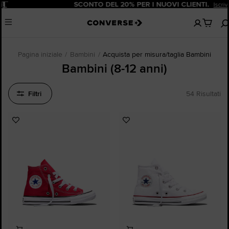
Pause
SCONTO DEL 20% PER I NUOVI CLIENTI.
Iscriviti Ora!
Nessun
Menu
articoli
nel
carrello
Pagina iniziale
Bambini
Acquista per misura/taglia Bambini
Bambini (8-12 anni)
Filtri
54 Risultati
Aggiungi
Aggiungi
ai
ai
preferiti
preferiti