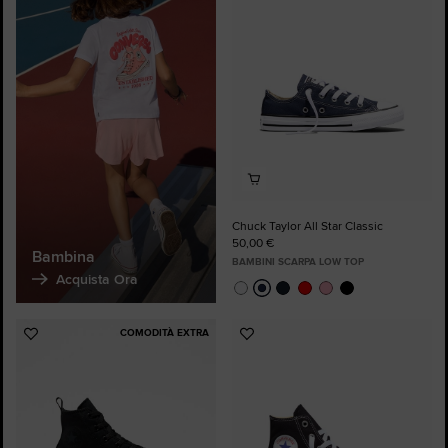
preferiti
Chuck Taylor All Star Classic
50,00 €
Bambina
BAMBINI SCARPA LOW TOP
Acquista Ora
COMODITÀ EXTRA
Aggiungi
Aggiungi
ai
ai
preferiti
preferiti