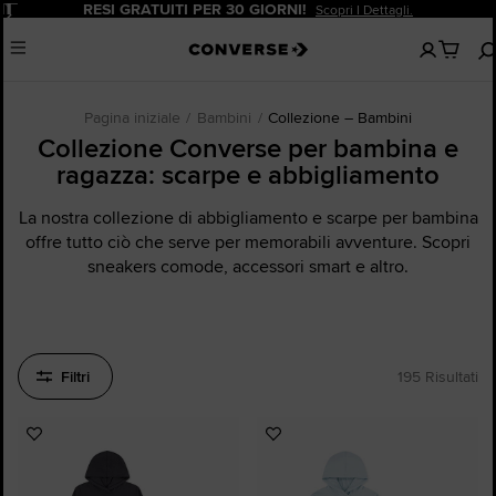
Pause
SCONTO DEL 20% PER I NUOVI CLIENTI.
Iscriviti Ora!
Nessun
Menu
articoli
nel
carrello
Pagina iniziale
Bambini
Collezione – Bambini
Collezione Converse per bambina e
ragazza: scarpe e abbigliamento
La nostra collezione di abbigliamento e scarpe per bambina
offre tutto ciò che serve per memorabili avventure. Scopri
sneakers comode, accessori smart e altro.
Filtri
195 Risultati
Aggiungi
Aggiungi
ai
ai
preferiti
preferiti