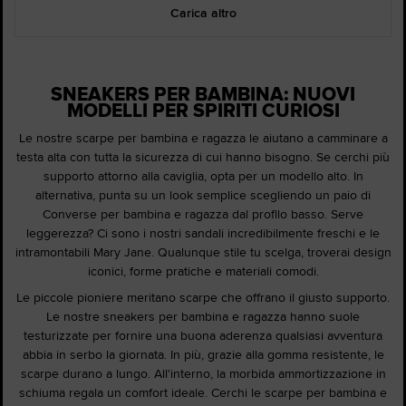
Carica altro
SNEAKERS PER BAMBINA: NUOVI
MODELLI PER SPIRITI CURIOSI
Le nostre scarpe per bambina e ragazza le aiutano a camminare a
testa alta con tutta la sicurezza di cui hanno bisogno. Se cerchi più
supporto attorno alla caviglia, opta per un modello alto. In
alternativa, punta su un look semplice scegliendo un paio di
Converse per bambina e ragazza dal profilo basso. Serve
leggerezza? Ci sono i nostri sandali incredibilmente freschi e le
intramontabili Mary Jane. Qualunque stile tu scelga, troverai design
iconici, forme pratiche e materiali comodi.
Le piccole pioniere meritano scarpe che offrano il giusto supporto.
Le nostre sneakers per bambina e ragazza hanno suole
testurizzate per fornire una buona aderenza qualsiasi avventura
abbia in serbo la giornata. In più, grazie alla gomma resistente, le
scarpe durano a lungo. All'interno, la morbida ammortizzazione in
schiuma regala un comfort ideale. Cerchi le scarpe per bambina e