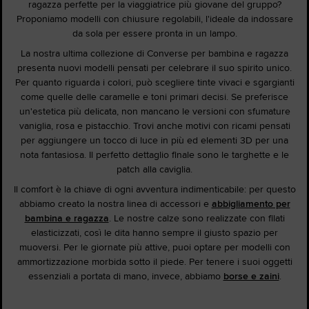
ragazza perfette per la viaggiatrice più giovane del gruppo?
Proponiamo modelli con chiusure regolabili, l'ideale da indossare
da sola per essere pronta in un lampo.
La nostra ultima collezione di Converse per bambina e ragazza
presenta nuovi modelli pensati per celebrare il suo spirito unico.
Per quanto riguarda i colori, può scegliere tinte vivaci e sgargianti
come quelle delle caramelle e toni primari decisi. Se preferisce
un'estetica più delicata, non mancano le versioni con sfumature
vaniglia, rosa e pistacchio. Trovi anche motivi con ricami pensati
per aggiungere un tocco di luce in più ed elementi 3D per una
nota fantasiosa. Il perfetto dettaglio finale sono le targhette e le
patch alla caviglia.
Il comfort è la chiave di ogni avventura indimenticabile: per questo
abbiamo creato la nostra linea di accessori e
abbigliamento per
bambina e ragazza
. Le nostre calze sono realizzate con filati
elasticizzati, così le dita hanno sempre il giusto spazio per
muoversi. Per le giornate più attive, puoi optare per modelli con
ammortizzazione morbida sotto il piede. Per tenere i suoi oggetti
essenziali a portata di mano, invece, abbiamo
borse e zaini
.