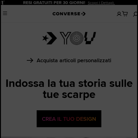
Pause
SCONTO DEL 20% PER I NUOVI CLIENTI.
Iscriviti Ora!
Nessun
Menu
articoli
nel
carrello
Acquista articoli personalizzati
Indossa la tua storia sulle
tue scarpe
CREA IL TUO DESIGN