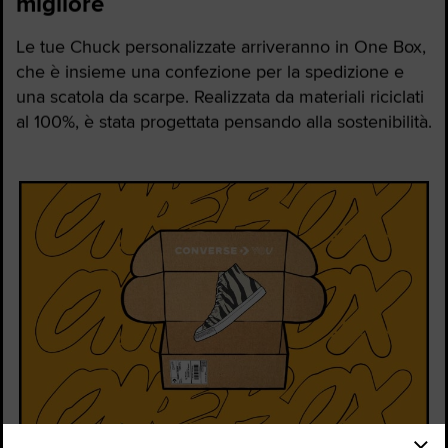
migliore
Le tue Chuck personalizzate arriveranno in One Box,
che è insieme una confezione per la spedizione e
una scatola da scarpe. Realizzata da materiali riciclati
al 100%, è stata progettata pensando alla sostenibilità.
Stato dell'ordine
Trova un Negozio