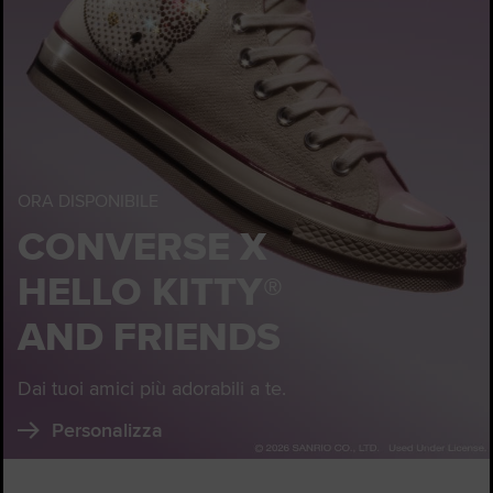
ORA DISPONIBILE
CONVERSE X
HELLO KITTY®
AND FRIENDS
Dai tuoi amici più adorabili a te.
Personalizza