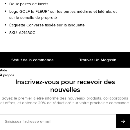
Deux paires de lacets
Logo GOLF le FLEUR* sur les parties médiane et latérale, et
sur la semelle de propreté
Étiquette Converse tissée sur la languette
SKU:
A21430C
Statut de la commande
Trouver Un Magasin
Aide
À propos
Inscrivez-vous pour recevoir des
nouvelles
Soyez le premier à être informé des nouveaux produits, collaborations
et offres, et obtenez 20% de réduction* sur votre prochaine commande.
Saisissez
l'adresse
e-