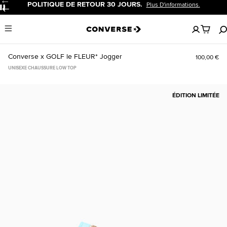
POLITIQUE DE RETOUR 30 JOURS.
Plus D'informations.
Pause
Aucun
Menu
articles
dans
votre
Converse x GOLF le FLEUR* Jogger
100,00 €
panier
UNISEXE CHAUSSURE LOW TOP
ÉDITION LIMITÉE