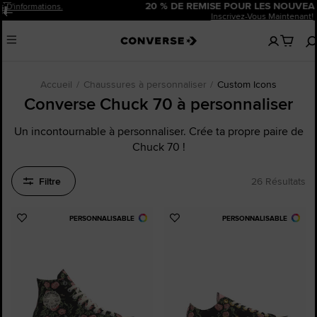
20 % DE REMISE POUR LES NOUVEAUX CLIENTS.
Pause
Inscrivez-Vous Maintenant!
Aucun
Menu
articles
dans
votre
panier
Accueil
Chaussures à personnaliser
Custom Icons
Converse Chuck 70 à personnaliser
Un incontournable à personnaliser. Crée ta propre paire de
Chuck 70 !
Filtre
26 Résultats
PERSONNALISABLE
PERSONNALISABLE
Ajouter
Ajouter
aux
aux
favoris
favoris