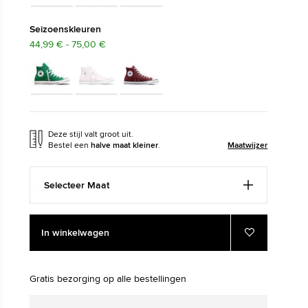
The Chuck Taylor All Sta
Seizoenskleuren
44,99 € - 75,00 €
Gewoon Een Schoen. Tot Je Hem 
Shop
Deze stijl valt groot uit.
Bestel een
halve maat kleiner
.
Maatwijzer
Selecteer Maat
Add
Product
In winkelwagen
to
Actions
Voeg
toe
cart
aan
options
favorieten
Gratis bezorging op alle bestellingen