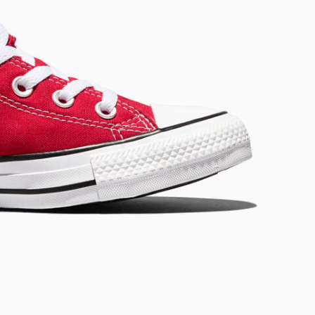
RUN STAR CRUSH
Luider. Opvallender. Meer Jou.
Shop