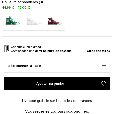
Couleurs saisonnières
3
44,99 € - 75,00 €
Cet article taille grand.
Commandez une
demi-pointure en dessous
.
Guide des tailles
Sélectionner la Taille
Add
Product
Ajouter au panier
to
Actions
Ajout
aux
cart
favori
options
Livraison gratuite sur toutes les commandes
Vous revenez toujours aux origines.