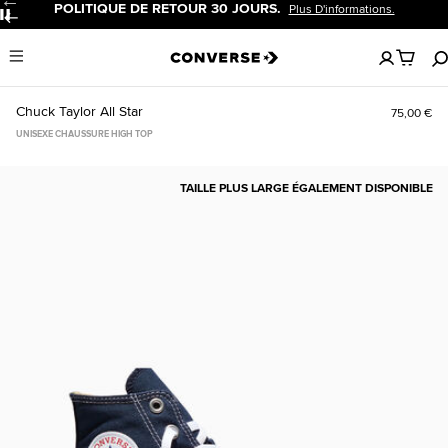
POLITIQUE DE RETOUR 30 JOURS.
Plus D'informations.
Pause
Aucun
Menu
articles
dans
votre
Chuck Taylor All Star
75,00 €
panier
UNISEXE CHAUSSURE HIGH TOP
TAILLE PLUS LARGE ÉGALEMENT DISPONIBLE