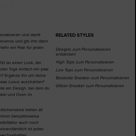
RELATED STYLES
sonalisieren und damit
Converse und gib ihm dann
mehr ein Paar für jeden
Designs zum Personalisieren
entdecken
High Tops zum Personalisieren
fst du einen Look, der
oder füge einfach ein paar
Low Tops zum Personalisieren
sh? Ergänze ihn um deine
Bestickte Sneaker zum Personalisieren
twas Luxus ausstrahlen?
Glitzer-Sneaker zum Personalisieren
hle ein Design, bei dem du
enkel und Ösen im
klicherweise bieten all
hören beispielsweise
eitsfaktor auch noch
tverständlich ist jedes
i wechselhaften