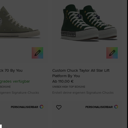
ck 70 By You
Custom Chuck Taylor All Star Lift
Platform By You
rades verfügbar
Ab 110,00 €
P SCHUHE
UNISEX HIGH TOP SCHUHE
 eigenen Signature-Chucks
Erstell deine eigenen Signature-Chucks
PERSONALISIERBAR
PERSONALISIERBAR
Zu
ten
Favoriten
ügen
hinzufügen