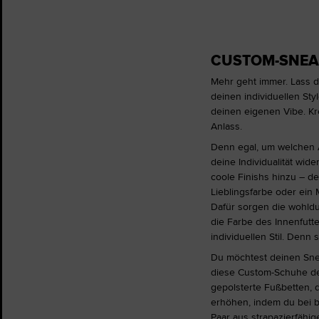
CUSTOM-SNEA
Mehr geht immer. Lass de
deinen individuellen St
deinen eigenen Vibe. K
Anlass.
Denn egal, um welchen A
deine Individualität wi
coole Finishs hinzu – d
Lieblingsfarbe oder ein
Dafür sorgen die wohldu
die Farbe des Innenfutt
individuellen Stil. Denn
Du möchtest deinen Sneak
diese Custom-Schuhe de
gepolsterte Fußbetten, 
erhöhen, indem du bei b
Paar aus strapazierfähig