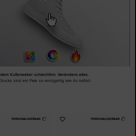
The Chuck Taylor All Star
Nur Ein Schuh. Bis Du Ihn Trägst.
Kaufen
dem Kultsneaker schlechthin. Verändere alles.
hucks sind ein Paar so einzigartig wie du selbst.
PERSONALISIERBAR
PERSONALISIERBAR
Zu
ten
Favoriten
ügen
hinzufügen