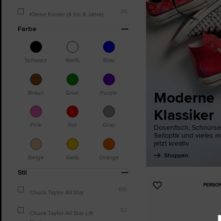
36
Kleine Kinder (4 bis 8 Jahre)
Farbe
Schwarz
Weiß
Blau
Moderne
Braun
Grün
Purple
Klassiker
Pink
Rot
Gray
Dosenfisch, Schnürse
Seiloptik und vieles 
jetzt kreativ.
Shoppen
Beige
Gelb
Orange
Stil
PERSO
Zu
105
Chuck Taylor All Star
Favoriten
hinzufügen
53
Chuck Taylor All Star Lift