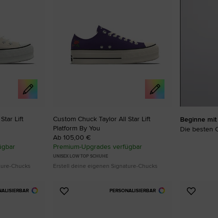
RUN STAR CRUSH
Auffälliger. Mutiger. Mehr Du Selbst.
Shoppen
tar Lift
Custom Chuck Taylor All Star Lift
Beginne mit 
Platform By You
Die besten C
Ab 105,00 €
ügbar
Premium-Upgrades verfügbar
UNISEX LOW TOP SCHUHE
ature-Chucks
Erstell deine eigenen Signature-Chucks
NALISIERBAR
PERSONALISIERBAR
Zu
Zu
Favoriten
Favori
hinzufügen
hinzuf