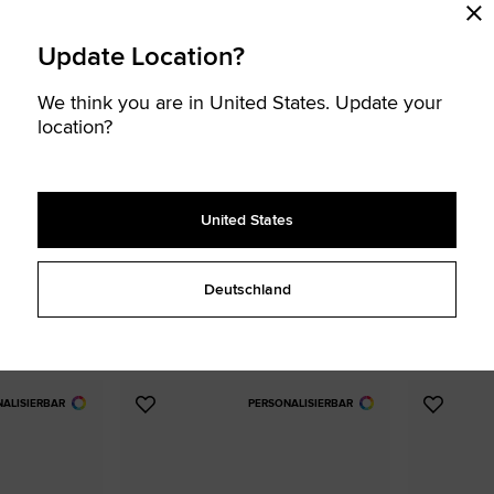
Update Location?
We think you are in United States. Update your
location?
United States
 Star By You
Custom Chuck Taylor All Star By You
Custom Run 
Ab 90,00 €
140,00 €
Deutschland
ügbar
Premium-Upgrades verfügbar
UNISEX HIGH TO
UNISEX LOW TOP SCHUHE
ature-Chucks
Erstell deine eigenen Signature-Chucks
Erstell deine
NALISIERBAR
PERSONALISIERBAR
Zu
Zu
Favoriten
Favori
hinzufügen
hinzuf