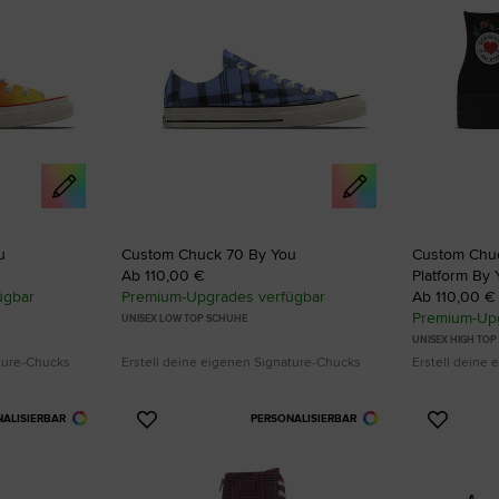
u
Custom Chuck 70 By You
Custom Chuck
Ab 110,00 €
Platform By 
ügbar
Premium-Upgrades verfügbar
Ab 110,00 €
Premium-Upg
UNISEX LOW TOP SCHUHE
UNISEX HIGH TO
ature-Chucks
Erstell deine eigenen Signature-Chucks
Erstell deine
NALISIERBAR
PERSONALISIERBAR
Zu
Zu
Favoriten
Favori
hinzufügen
hinzuf