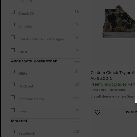
Platform
38
Chuck 70
17
Run Star
5
Chuck Taylor All Star Lugged
9
XXHi
Angesagte Kollektionen
31
Custom Chuck Taylor All
Glitter
Ab 95,00 €
Premium-Upgrades verf
33
Hochzeit
UNISEX HIGH TOP SCHUHE
Erstell deine eigenen Sign
265
Personalisieren
8
Pride
PERSO
Zu
Favoriten
Material
hinzufügen
215
Segeltuch