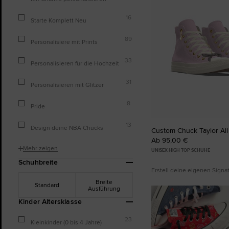
16
Starte Komplett Neu
89
Personalisiere mit Prints
33
Personalisieren für die Hochzeit
31
Personalisieren mit Glitzer
8
Pride
13
Design deine NBA Chucks
Custom Chuck Taylor All
Ab 95,00 €
Mehr zeigen
UNISEX HIGH TOP SCHUHE
Schuhbreite
Erstell deine eigenen Sign
Breite
Standard
Ausführung
Kinder Altersklasse
23
Kleinkinder (0 bis 4 Jahre)