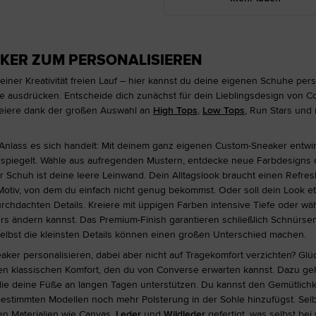
KER ZUM PERSONALISIEREN
iner Kreativität freien Lauf – hier kannst du deine eigenen Schuhe per
yle ausdrücken. Entscheide dich zunächst für dein Lieblingsdesign von 
reiere dank der großen Auswahl an
High Tops
,
Low Tops
, Run Stars und 
nlass es sich handelt: Mit deinem ganz eigenen Custom-Sneaker entwir
derspiegelt. Wähle aus aufregenden Mustern, entdecke neue Farbdesigns 
er Schuh ist deine leere Leinwand. Dein Alltagslook braucht einen Refre
 Motiv, von dem du einfach nicht genug bekommst. Oder soll dein Look e
rchdachten Details. Kreiere mit üppigen Farben intensive Tiefe oder wä
ers ändern kannst. Das Premium-Finish garantieren schließlich Schnürs
 selbst die kleinsten Details können einen großen Unterschied machen.
er personalisieren, dabei aber nicht auf Tragekomfort verzichten? Glüc
n klassischen Komfort, den du von Converse erwarten kannst. Dazu ge
die deine Füße an langen Tagen unterstützen. Du kannst den Gemütlichk
estimmten Modellen noch mehr Polsterung in der Sohle hinzufügst. Selbs
en Materialien wie Canvas,
Leder
und
Wildleder
gefertigt, was selbst be