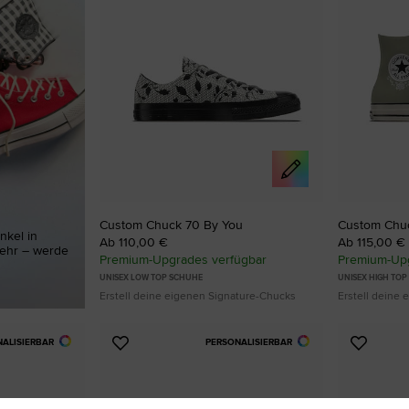
Custom Chuck 70 By You
Custom Chu
nkel in
Ab 110,00 €
Ab 115,00 €
mehr – werde
Premium-Upgrades verfügbar
Premium-Upg
UNISEX LOW TOP SCHUHE
UNISEX HIGH TO
Erstell deine eigenen Signature-Chucks
Erstell deine
NALISIERBAR
PERSONALISIERBAR
Zu
Zu
Favoriten
Favori
hinzufügen
hinzuf