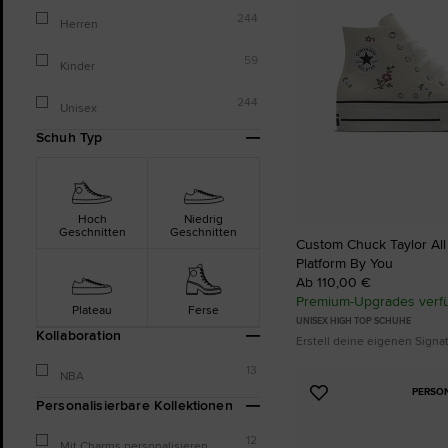
244
Herren
59
Kinder
244
Unisex
Schuh Typ
Hoch
Niedrig
Geschnitten
Geschnitten
Custom Chuck Taylor All S
Platform By You
Ab 110,00 €
Premium-Upgrades verf
Plateau
Ferse
UNISEX HIGH TOP SCHUHE
Kollaboration
Erstell deine eigenen Sign
13
NBA
PERSO
Zu
Personalisierbare Kollektionen
Favoriten
hinzufügen
12
Mit Charms personalisieren