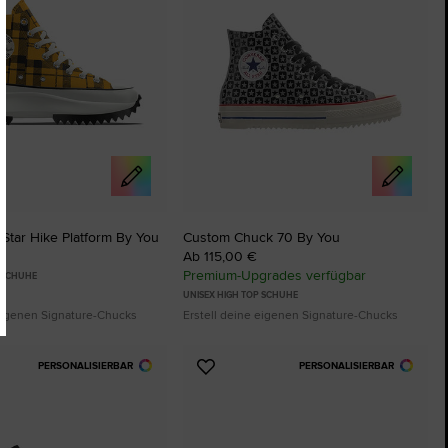
Star Hike Platform By You
Custom Chuck 70 By You
Ab 115,00 €
Premium-Upgrades verfügbar
P SCHUHE
UNISEX HIGH TOP SCHUHE
 eigenen Signature-Chucks
Erstell deine eigenen Signature-Chucks
PERSONALISIERBAR
PERSONALISIERBAR
Zu
ten
Favoriten
ügen
hinzufügen