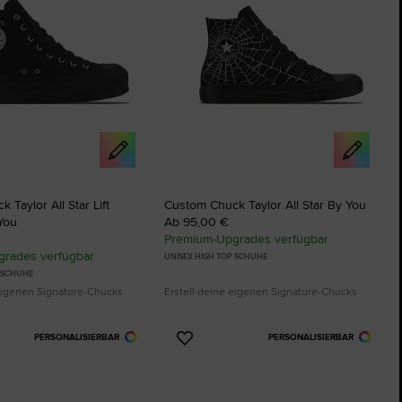
 Taylor All Star Lift
Custom Chuck Taylor All Star By You
You
Ab 95,00 €
Premium-Upgrades verfügbar
rades verfügbar
UNISEX HIGH TOP SCHUHE
P SCHUHE
 eigenen Signature-Chucks
Erstell deine eigenen Signature-Chucks
PERSONALISIERBAR
PERSONALISIERBAR
Zu
ten
Favoriten
ügen
hinzufügen