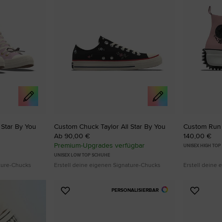
 Star By You
Custom Chuck Taylor All Star By You
Custom Run 
Ab 90,00 €
140,00 €
Premium-Upgrades verfügbar
UNISEX HIGH TO
UNISEX LOW TOP SCHUHE
ature-Chucks
Erstell deine eigenen Signature-Chucks
Erstell deine
PERSONALISIERBAR
Zu
Zu
Favoriten
Favori
hinzufügen
hinzuf