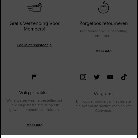
Gratis Verzending Voor
Zorgeloos retourneren
Members!
Niet tevreden? Je bestelling
retourneren
Log in of registeer je
Meer info
Volg je pakket
Volg ons:
Wil je weten waar je bestelling is?
Blijf op de hoogte van het laatste
Je kunt je bestelstatus op elk
nieuws via de sociale kanalen van
gewenst moment controleren.
Converse.
Meer info