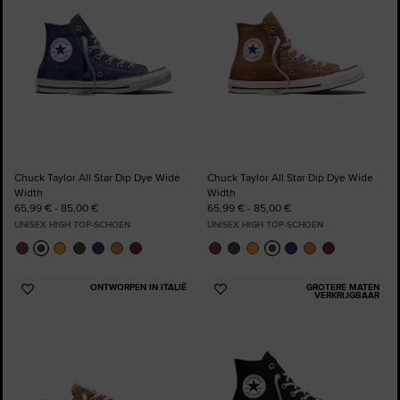
Chuck Taylor All Star Dip Dye Wide
Chuck Taylor All Star Dip Dye Wide
Width
Width
65,99 € - 85,00 €
65,99 € - 85,00 €
UNISEX HIGH TOP-SCHOEN
UNISEX HIGH TOP-SCHOEN
ONTWORPEN IN ITALIË
GROTERE MATEN
Voeg
Voeg
VERKRIJGBAAR
toe
toe
aan
aan
favorieten
favorieten