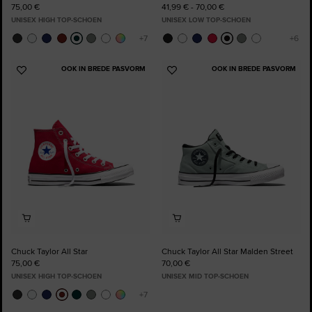
75,00 €
41,99 € - 70,00 €
UNISEX HIGH TOP-SCHOEN
UNISEX LOW TOP-SCHOEN
OOK IN BREDE PASVORM
OOK IN BREDE PASVORM
Voeg
Voeg
toe
toe
aan
aan
favorieten
favorieten
Chuck Taylor All Star
Chuck Taylor All Star Malden Street
75,00 €
70,00 €
UNISEX HIGH TOP-SCHOEN
UNISEX MID TOP-SCHOEN