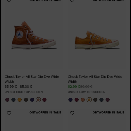
Voeg
Voeg
toe
toe
aan
aan
favorieten
favorieten
Chuck Taylor All Star Dip Dye Wide
Chuck Taylor All Star Dip Dye Wide
Width
Width
65,99 € - 85,00 €
62,99 €
80,00 €
UNISEX HIGH TOP-SCHOEN
UNISEX LOW TOP-SCHOEN
ONTWORPEN IN ITALIË
ONTWORPEN IN ITALIË
Voeg
Voeg
toe
toe
aan
aan
favorieten
favorieten