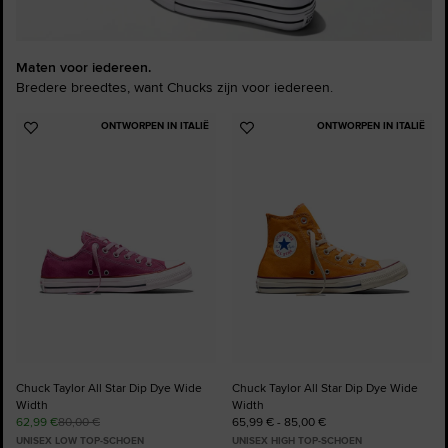
Maten voor iedereen.
Bredere breedtes, want Chucks zijn voor iedereen.
ONTWORPEN IN ITALIË
ONTWORPEN IN ITALIË
Voeg
Voeg
toe
toe
aan
aan
favorieten
favorieten
Chuck Taylor All Star Dip Dye Wide
Chuck Taylor All Star Dip Dye Wide
Width
Width
62,99 €
80,00 €
65,99 € - 85,00 €
UNISEX LOW TOP-SCHOEN
UNISEX HIGH TOP-SCHOEN