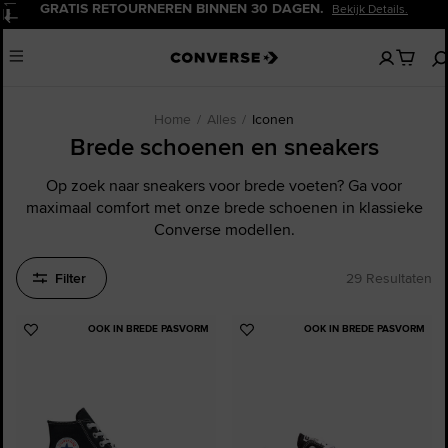
20% KORTING VOOR NIEUWE KLANTEN.
Meld Je Nu Aan!
Pauzeren
Geen
Menu
artikelen
in
je
winkelw
Home
Alles
Iconen
Brede schoenen en sneakers
Op zoek naar sneakers voor brede voeten? Ga voor
maximaal comfort met onze brede schoenen in klassieke
Converse modellen.
Filter
29 Resultaten
OOK IN BREDE PASVORM
OOK IN BREDE PASVORM
Voeg
Voeg
toe
toe
aan
aan
favorieten
favorieten