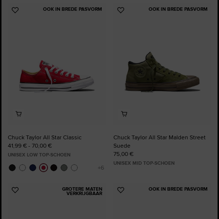
OOK IN BREDE PASVORM
OOK IN BREDE PASVORM
Voeg
Voeg
toe
toe
aan
aan
favorieten
favorieten
Chuck Taylor All Star Classic
Chuck Taylor All Star Malden Street
41,99 € - 70,00 €
Suede
75,00 €
UNISEX LOW TOP-SCHOEN
UNISEX MID TOP-SCHOEN
GROTERE MATEN
OOK IN BREDE PASVORM
Voeg
Voeg
VERKRIJGBAAR
toe
toe
aan
aan
favorieten
favorieten