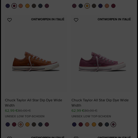
ONTWORPEN IN ITALIË
ONTWORPEN IN ITALIË
Voeg
Voeg
toe
toe
aan
aan
favorieten
favorieten
Chuck Taylor All Star Dip Dye Wide
Chuck Taylor All Star Dip Dye Wide
Width
Width
62,99 €
80,00 €
62,99 €
80,00 €
UNISEX LOW TOP-SCHOEN
UNISEX LOW TOP-SCHOEN
ONTWORPEN IN ITALIË
ONTWORPEN IN ITALIË