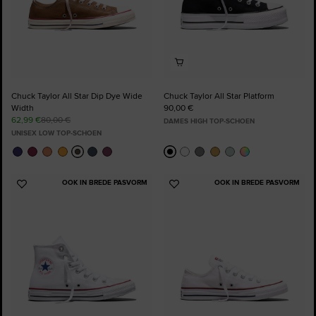
Chuck Taylor All Star Dip Dye Wide
Chuck Taylor All Star Platform
Width
90,00 €
62,99 €
80,00 €
DAMES HIGH TOP-SCHOEN
UNISEX LOW TOP-SCHOEN
OOK IN BREDE PASVORM
OOK IN BREDE PASVORM
Voeg
Voeg
toe
toe
aan
aan
favorieten
favorieten