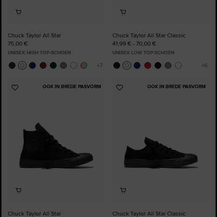
Chuck Taylor All Star
Chuck Taylor All Star Classic
75,00 €
41,99 € - 70,00 €
UNISEX HIGH TOP-SCHOEN
UNISEX LOW TOP-SCHOEN
OOK IN BREDE PASVORM
OOK IN BREDE PASVORM
Voeg
Voeg
toe
toe
aan
aan
favorieten
favorieten
Chuck Taylor All Star
Chuck Taylor All Star Classic