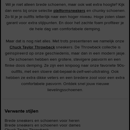
Wil je niet alleen brede schoenen, maar ook wat extra hoogte? Kijk
dan eens bij onze selectie
platformsneakers
en chunky schoenen.
Zo til je je outfits letterlijk naar een hoger niveau. Hoge zolen staan
garant voor extra stijlpunten. En door het zachte foam profiteer je
de hele dag van comfortabele demping.
Maar dat is nog niet alles. Met trots presenteren we namelijk onze
Chuck Taylor Throwback
sneakers. De Throwback collectie is
geïnspireerd op onze geschiedenis, maar dan in een modern jasje.
De schoenen hebben een grotere, stevigere pasvorm en een
flinke dosis demping. Ze zijn een knipoog naar onze favoriete 90s-
outfits, met een stoere dat-bepaal-ik-zelf-wel-uitstraling. Ook
hebben ze extra dikke veters en een bredere zool voor een extra
comfortabele pasvorm. Ontdek snel jouw nieuwe
lievelingsschoenen.
Verwante stijlen
Brede sneakers en schoenen voor heren
Brede sneakers en schoenen voor dames
Chuck Taylor Throwback