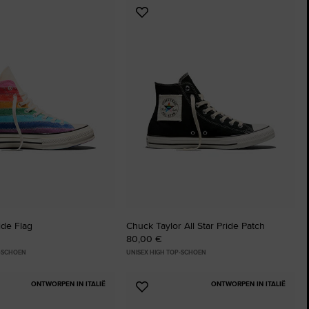
Voeg
The Chuck Taylor All Sta
toe
aan
Gewoon Een Schoen. Tot Je Hem 
ten
favorieten
Shop
ide Flag
Chuck Taylor All Star Pride Patch
80,00 €
P-SCHOEN
UNISEX HIGH TOP-SCHOEN
ONTWORPEN IN ITALIË
ONTWORPEN IN ITALIË
Voeg
toe