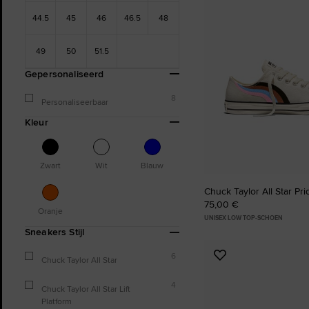
aan
44.5
45
46
46.5
48
favorieten
49
50
51.5
Gepersonaliseerd
8
Personaliseerbaar
Kleur
Zwart
Wit
Blauw
Chuck Taylor All Star Pr
75,00 €
Oranje
UNISEX LOW TOP-SCHOEN
Sneakers Stijl
6
Voeg
Chuck Taylor All Star
toe
4
aan
Chuck Taylor All Star Lift
favorieten
Platform