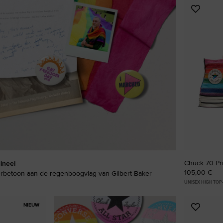
Voeg
RUN STAR CRUSH
toe
aan
Luider. Opvallender. Meer Jou.
favorie
Shop
Chuck 70 Pr
ineel
105,00 €
rbetoon aan de regenboogvlag van Gilbert Baker
UNISEX HIGH TO
NIEUW
Voeg
toe