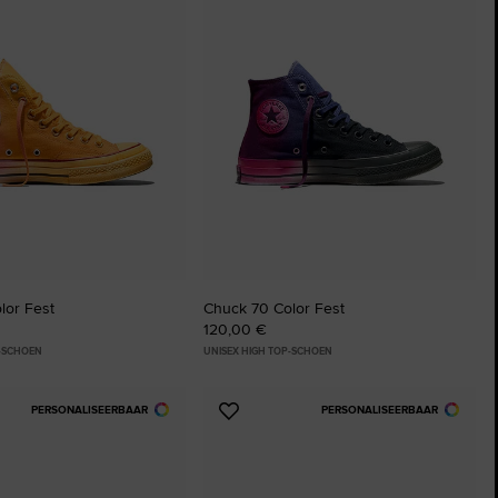
aan
ten
favorieten
lor Fest
Chuck 70 Color Fest
120,00 €
P-SCHOEN
UNISEX HIGH TOP-SCHOEN
PERSONALISEERBAAR
PERSONALISEERBAAR
Voeg
toe
aan
ten
favorieten