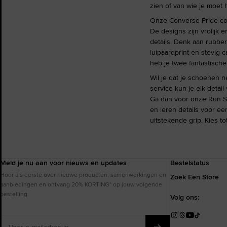
zien of van wie je moet
Onze Converse Pride coll
De designs zijn vrolijk 
details. Denk aan rubber
luipaardprint en stevig 
heb je twee fantastische
Wil je dat je schoenen n
service kun je elk detai
Ga dan voor onze Run S
en leren details voor e
uitstekende grip. Kies t
Meld je nu aan voor nieuws en updates
Bestelstatus
Hoor als eerste over nieuwe producten, samenwerkingen en
Zoek Een Store
aanbiedingen en ontvang 20% KORTING* op jouw volgende
bestelling.
Volg ons:
Voer
Instagram
Threads
YouTube
TikTok
e-