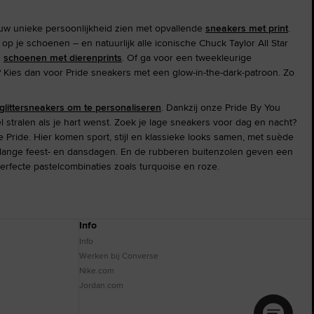
jouw unieke persoonlijkheid zien met opvallende
sneakers met print
.
p je schoenen – en natuurlijk alle iconische Chuck Taylor All Star
e
schoenen met dierenprints
. Of ga voor een tweekleurige
r? Kies dan voor Pride sneakers met een glow-in-the-dark-patroon. Zo
glittersneakers om te personaliseren
. Dankzij onze Pride By You
stralen als je hart wenst. Zoek je lage sneakers voor dag en nacht?
 Pride. Hier komen sport, stijl en klassieke looks samen, met suède
na lange feest- en dansdagen. En de rubberen buitenzolen geven een
 perfecte pastelcombinaties zoals turquoise en roze.
Info
Info
Werken bij Converse
Nike.com
Jordan.com