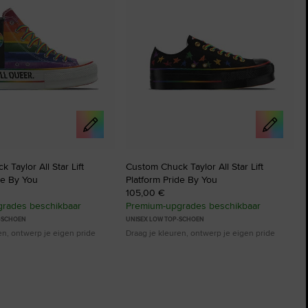
ten
favorieten
 Taylor All Star Lift
Custom Chuck Taylor All Star Lift
de By You
Platform Pride By You
105,00 €
rades beschikbaar
Premium-upgrades beschikbaar
P-SCHOEN
UNISEX LOW TOP-SCHOEN
en, ontwerp je eigen pride
Draag je kleuren, ontwerp je eigen pride