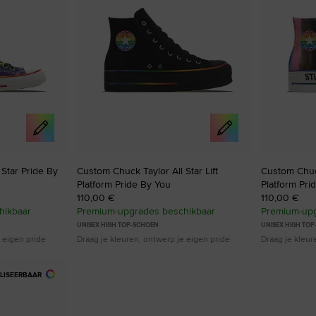
favorieten
favorie
Star Pride By
Custom Chuck Taylor All Star Lift
Custom Chuck
Platform Pride By You
Platform Pri
110,00 €
110,00 €
hikbaar
Premium-upgrades beschikbaar
Premium-upg
UNISEX HIGH TOP-SCHOEN
UNISEX HIGH TO
 eigen pride
Draag je kleuren, ontwerp je eigen pride
Draag je kleur
LISEERBAAR