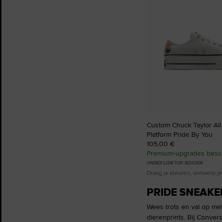
favorieten
Custom Chuck Taylor All S
Platform Pride By You
105,00 €
Premium-upgrades besc
UNISEX LOW TOP-SCHOEN
Draag je kleuren, ontwerp je
PRIDE SNEAKE
Wees trots en val op met
dierenprints. Bij Conver