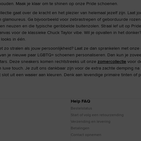
 houden. Maak je klaar om te shinen op onze Pride schoenen.
ectie gaat over de kracht en het plezier van helemaal jezelf zijn. Laat 
en glamoureus. Ga bijvoorbeeld voor zebrastrepen of geborduurde rozen o
en neuzen en die typische geribbelde buitenzolen. Straal lef uit op Prid
canvas voor de klassieke Chuck Taylor vibe. Wil je opvallen in het donke
 looks in één.
et zo stralen als jouw persoonlijkheid? Laat ze dan sprankelen met onze
l van je nieuwe paar LGBTQ+ schoenen personaliseren. Dan kun je zoveel 
tars. Deze sneakers komen rechtstreeks uit onze
zomercollectie
voor de
en luxe touch. Je zult ons dankbaar zijn voor de extra zachte demping 
ot slot uit een waaier aan kleuren. Denk aan levendige primaire tinten of
Help FAQ
Bestelstatus
Start of volg een retourzending
Verzending en levering
Betalingen
Contact opnemen