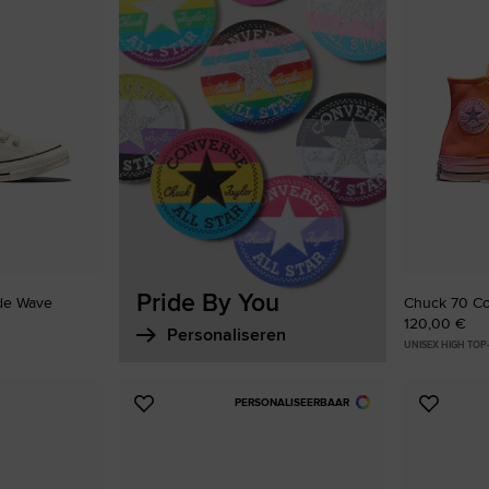
aan
favorie
Pride By You
ide Wave
Chuck 70 Co
120,00 €
Personaliseren
UNISEX HIGH TO
PERSONALISEERBAAR
Voeg
Voeg
toe
toe
aan
aan
favorieten
favorie