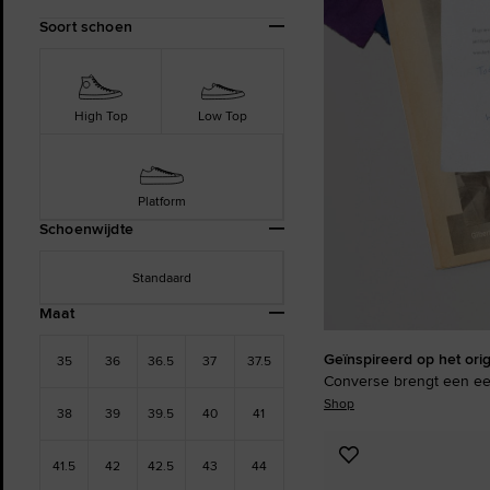
Verfijn
Soort schoen
je
resultaten
door:
High Top
Low Top
Platform
Schoenwijdte
Standaard
Maat
Geïnspireerd op het orig
35
36
36.5
37
37.5
Converse brengt een ee
Shop
38
39
39.5
40
41
Voeg
41.5
42
42.5
43
44
toe