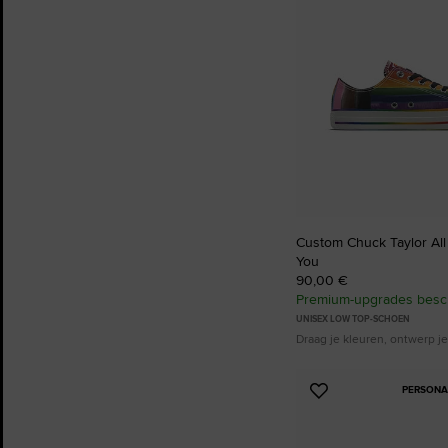
favorieten
Custom Chuck Taylor All 
You
90,00 €
Premium-upgrades besc
UNISEX LOW TOP-SCHOEN
Draag je kleuren, ontwerp je
PERSONA
Voeg
toe
aan