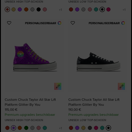
UNISEX HIGH TOP-SCHOEN
UNISEX LOW TOP-SCHOEN
PERSONALISEERBAAR
PERSONALISEERBAAR
Voeg
Voeg
toe
toe
aan
aan
favorieten
favorieten
Custom Chuck Taylor All Star Lift
Custom Chuck Taylor All Star Lift
Platform Glitter By You
Platform Glitter By You
115,00 €
110,00 €
Premium-upgrades beschikbaar
Premium-upgrades beschikbaar
UNISEX HIGH TOP-SCHOEN
UNISEX LOW TOP-SCHOEN