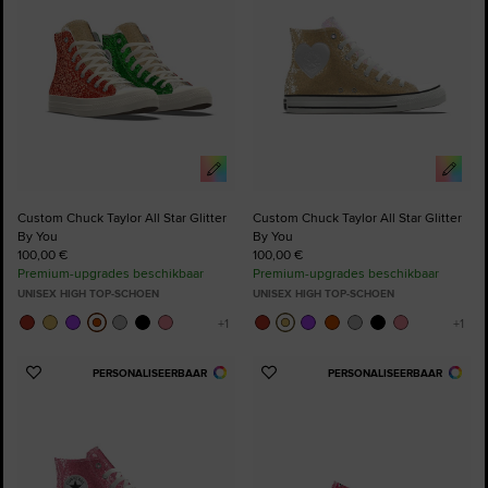
Custom Chuck Taylor All Star Glitter
Custom Chuck Taylor All Star Glitter
By You
By You
100,00 €
100,00 €
Premium-upgrades beschikbaar
Premium-upgrades beschikbaar
UNISEX HIGH TOP-SCHOEN
UNISEX HIGH TOP-SCHOEN
PERSONALISEERBAAR
PERSONALISEERBAAR
Voeg
Voeg
toe
toe
aan
aan
favorieten
favorieten