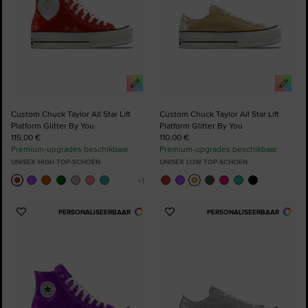
Custom Chuck Taylor All Star Lift
Custom Chuck Taylor All Star Lift
Platform Glitter By You
Platform Glitter By You
115,00 €
110,00 €
Premium-upgrades beschikbaar
Premium-upgrades beschikbaar
UNISEX HIGH TOP-SCHOEN
UNISEX LOW TOP-SCHOEN
PERSONALISEERBAAR
PERSONALISEERBAAR
Voeg
Voeg
toe
toe
aan
aan
favorieten
favorieten