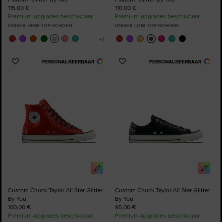
115,00 €
110,00 €
Premium-upgrades beschikbaar
Premium-upgrades beschikbaar
UNISEX HIGH TOP-SCHOEN
UNISEX LOW TOP-SCHOEN
PERSONALISEERBAAR
PERSONALISEERBAAR
Voeg
Voeg
toe
toe
aan
aan
favorieten
favorieten
Custom Chuck Taylor All Star Glitter
Custom Chuck Taylor All Star Glitter
By You
By You
100,00 €
95,00 €
Premium-upgrades beschikbaar
Premium-upgrades beschikbaar