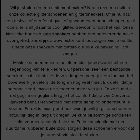
Wil je stralen én een statement maken? Neem dan een duik in
onze collectie glitterschoenen en glittersneakers. Of je nu naar
een festival of een feest gaat, of gewoon even boodschappen gaat
doen, er is altijd ruimte voor glitter. Gewoon omdat het kan. Onze
klassieke hoge en
lage sneakers
hebben een betoverende make-
over gehad, zodat jij de wow-factor kunt toevoegen aan je outfits.
Check onze sneakers met glitters die bij elke beweging licht
vangen.
Maak je schoenen extra uniek en kies jouw favoriet uit een
regenboog van felle kleuren. Of
personaliseer
een bestaande
sneaker. Laat je fantasie de vrije loop en voeg glitters toe aan het
bovenwerk, je veters, de tong en nog veel meer. Elk detail dat je
personaliseert, maakt de schoenen meer van jou. En zelfs met al
dat geglim en geglans krijg je het comfort dat je van Converse
gewend bent. Het voetbed met lichte demping ondersteunt je
voeten. En dat is maar goed ook, want je wilt je glitterschoenen
natuurlijk dag in, dag uit dragen. Je kunt bij sommige schoenen
zelfs voor extra comfort kiezen. En in combinatie met een
duurzame rubberen buitenzool zorgen deze schoenen ervoor dat
je superstevig staat te stralen.