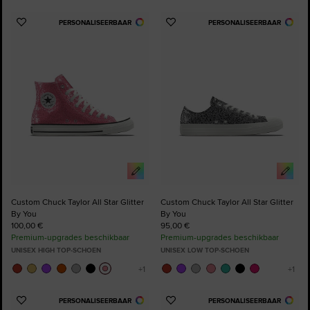
PERSONALISEERBAAR
PERSONALISEERBAAR
Voeg
Voeg
toe
toe
aan
aan
favorieten
favorieten
Custom Chuck Taylor All Star Glitter
Custom Chuck Taylor All Star Glitter
By You
By You
100,00 €
95,00 €
Premium-upgrades beschikbaar
Premium-upgrades beschikbaar
UNISEX HIGH TOP-SCHOEN
UNISEX LOW TOP-SCHOEN
PERSONALISEERBAAR
PERSONALISEERBAAR
Voeg
Voeg