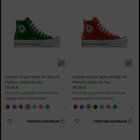
toe
toe
aan
aan
favorieten
favorieten
Custom Chuck Taylor All Star Lift
Custom Chuck Taylor All Star Lift
Platform Glitter By You
Platform Glitter By You
115,00 €
115,00 €
Premium-upgrades beschikbaar
Premium-upgrades beschikbaar
UNISEX HIGH TOP-SCHOEN
UNISEX HIGH TOP-SCHOEN
PERSONALISEERBAAR
PERSONALISEERBAAR
Voeg
Voeg
toe
toe
aan
aan
favorieten
favorieten