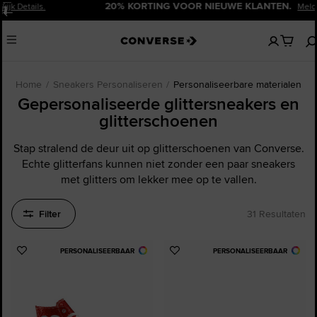
20% KORTING VOOR NIEUWE KLANTEN.
Meld Je Nu Aan!
Pauzeren
Geen
Menu
artikelen
in
je
winkelw
Home
Sneakers Personaliseren
Personaliseerbare materialen
Gepersonaliseerde glittersneakers en
glitterschoenen
Stap stralend de deur uit op glitterschoenen van Converse.
Echte glitterfans kunnen niet zonder een paar sneakers
met glitters om lekker mee op te vallen.
Filter
31 Resultaten
PERSONALISEERBAAR
PERSONALISEERBAAR
Voeg
Voeg
toe
toe
aan
aan
favorieten
favorieten