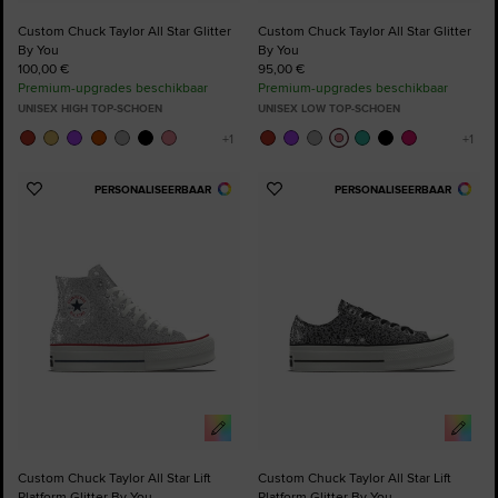
Custom Chuck Taylor All Star Glitter
Custom Chuck Taylor All Star Glitter
By You
By You
100,00 €
95,00 €
Premium-upgrades beschikbaar
Premium-upgrades beschikbaar
UNISEX HIGH TOP-SCHOEN
UNISEX LOW TOP-SCHOEN
PERSONALISEERBAAR
PERSONALISEERBAAR
Voeg
Voeg
toe
toe
aan
aan
favorieten
favorieten
Custom Chuck Taylor All Star Lift
Custom Chuck Taylor All Star Lift
Platform Glitter By You
Platform Glitter By You