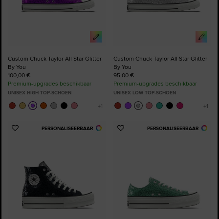
Custom Chuck Taylor All Star Glitter
Custom Chuck Taylor All Star Glitter
By You
By You
100,00 €
95,00 €
Premium-upgrades beschikbaar
Premium-upgrades beschikbaar
UNISEX HIGH TOP-SCHOEN
UNISEX LOW TOP-SCHOEN
PERSONALISEERBAAR
PERSONALISEERBAAR
Voeg
Voeg
toe
toe
aan
aan
favorieten
favorieten