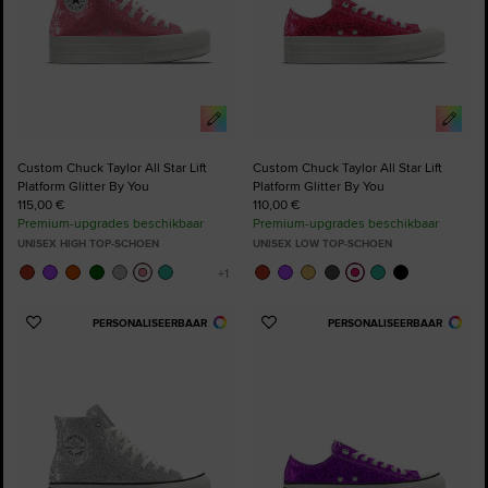
Custom Chuck Taylor All Star Lift
Custom Chuck Taylor All Star Lift
Platform Glitter By You
Platform Glitter By You
115,00 €
110,00 €
Premium-upgrades beschikbaar
Premium-upgrades beschikbaar
UNISEX HIGH TOP-SCHOEN
UNISEX LOW TOP-SCHOEN
PERSONALISEERBAAR
PERSONALISEERBAAR
Voeg
Voeg
toe
toe
aan
aan
favorieten
favorieten