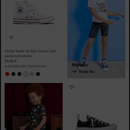
Chuck Taylor All Star Classic voor
peuters/kinderen
55,00 €
Meisjes
KLEUTERS HIGH TOP-SCHOEN
Shop Nu
Voeg
toe
aan
favorieten