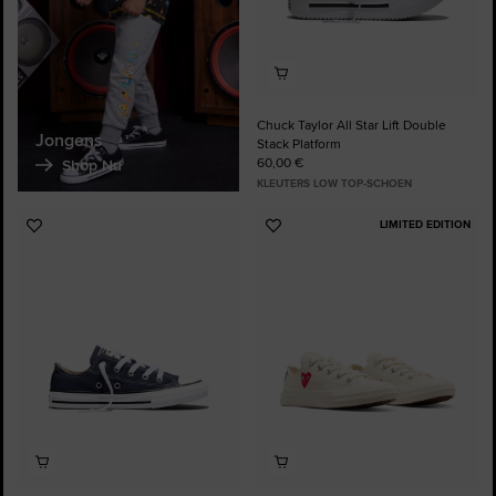
Chuck Taylor All Star Lift Double
Jongens
Stack Platform
60,00 €
Shop Nu
KLEUTERS LOW TOP-SCHOEN
LIMITED EDITION
Voeg
Voeg
toe
toe
aan
aan
favorieten
favorieten