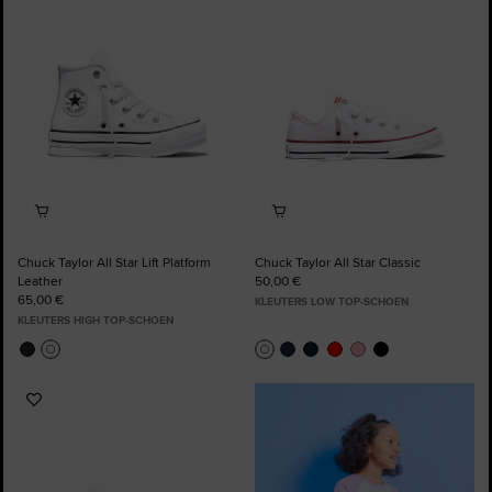
toe
toe
aan
aan
favorieten
favorieten
Chuck Taylor All Star Lift Platform
Chuck Taylor All Star Classic
Leather
50,00 €
65,00 €
KLEUTERS LOW TOP-SCHOEN
KLEUTERS HIGH TOP-SCHOEN
Voeg
toe
aan
favorieten