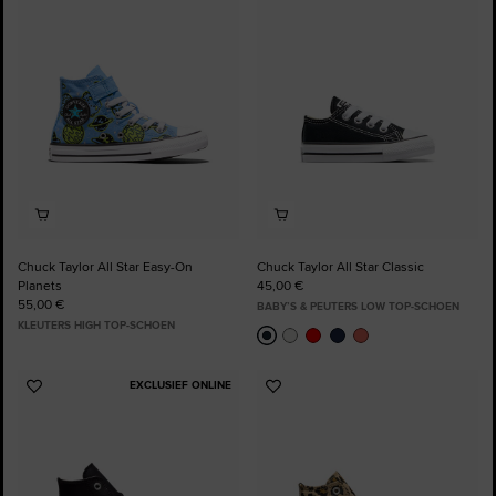
toe
toe
aan
aan
favorieten
favorieten
Chuck Taylor All Star Easy-On
Chuck Taylor All Star Classic
Planets
45,00 €
55,00 €
BABY’S & PEUTERS LOW TOP-SCHOEN
KLEUTERS HIGH TOP-SCHOEN
EXCLUSIEF ONLINE
Voeg
Voeg
toe
toe
aan
aan
favorieten
favorieten