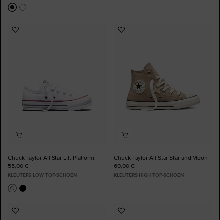
Voeg
Voeg
toe
toe
aan
aan
favorieten
favorieten
Chuck Taylor All Star Lift Platform
Chuck Taylor All Star Star and Moon
55,00 €
60,00 €
KLEUTERS LOW TOP-SCHOEN
KLEUTERS HIGH TOP-SCHOEN
Voeg
Voeg