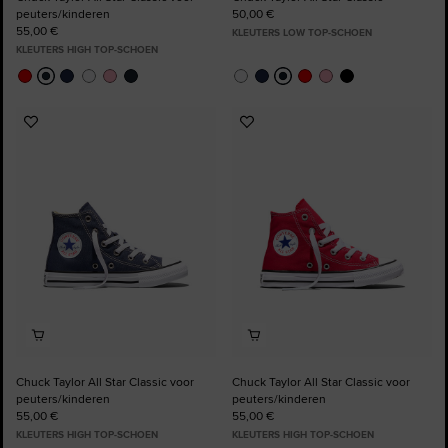
peuters/kinderen
50,00 €
55,00 €
KLEUTERS LOW TOP-SCHOEN
KLEUTERS HIGH TOP-SCHOEN
Voeg
Voeg
toe
toe
aan
aan
favorieten
favorieten
Chuck Taylor All Star Classic voor
Chuck Taylor All Star Classic voor
peuters/kinderen
peuters/kinderen
55,00 €
55,00 €
KLEUTERS HIGH TOP-SCHOEN
KLEUTERS HIGH TOP-SCHOEN