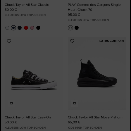
Chuck Taylor All Star Classic
PLAY Comme des Garçons Single
50,00 €
Heart Chuck 70
95,00 €
KLEUTERS LOW TOP-SCHOEN
KLEUTERS LOW TOP-SCHOEN
EXTRA COMFORT
Voeg
Voeg
toe
toe
aan
aan
favorieten
favorieten
Chuck Taylor All Star Easy-On
Chuck Taylor All Star Move Platform
50,00 €
65,00 €
KLEUTERS LOW TOP-SCHOEN
KIDS HIGH TOP-SCHOEN