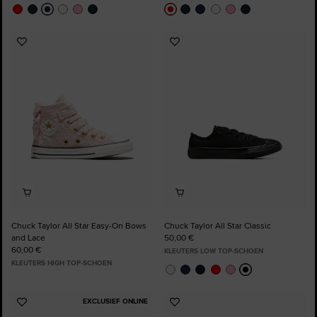
Voeg
Voeg
toe
toe
aan
aan
favorieten
favorieten
Chuck Taylor All Star Easy-On Bows
Chuck Taylor All Star Classic
and Lace
50,00 €
60,00 €
KLEUTERS LOW TOP-SCHOEN
KLEUTERS HIGH TOP-SCHOEN
EXCLUSIEF ONLINE
Voeg
Voeg