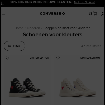
20% KORTING VOOR NIEUWE KLANTEN.
Meld Je Nu Aan!
Pauzeren
Geen
Menu
artikelen
in
je
winkelw
Home
Kinderen
Shoppen op maat voor kinderen
Schoenen voor kleuters
Filter
47 Resultaten
LIMITED EDITION
LIMITED EDITION
Voeg
Voeg
toe
toe
aan
aan
favorieten
favorieten