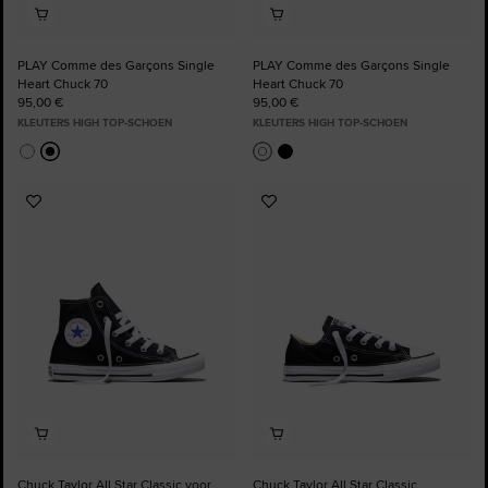
PLAY Comme des Garçons Single
PLAY Comme des Garçons Single
Heart Chuck 70
Heart Chuck 70
95,00 €
95,00 €
KLEUTERS HIGH TOP-SCHOEN
KLEUTERS HIGH TOP-SCHOEN
Voeg
Voeg
toe
toe
aan
aan
favorieten
favorieten
Chuck Taylor All Star Classic voor
Chuck Taylor All Star Classic