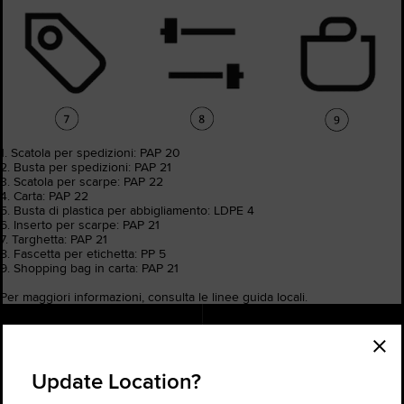
1. Scatola per spedizioni: PAP 20
2. Busta per spedizioni: PAP 21
3. Scatola per scarpe: PAP 22
4. Carta: PAP 22
5. Busta di plastica per abbigliamento: LDPE 4
6. Inserto per scarpe: PAP 21
7. Targhetta: PAP 21
8. Fascetta per etichetta: PP 5
9. Shopping bag in carta: PAP 21
Per maggiori informazioni, consulta le linee guida locali.
Stato dell'ordine
Trova un Negozio
Assistenza
Update Location?
Informazioni
Registrati per ricevere novità ed