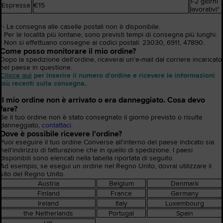
1-2 giorni
Espressa
€15
lavorativi*
*- La consegna alle caselle postali non è disponibile.
- Per le località più lontane, sono previsti tempi di consegna più lunghi.
- Non si effettuano consegne ai codici postali: 23030, 6911, 47890.
Come posso monitorare il mio ordine?
Dopo la spedizione dell'ordine, riceverai un'e-mail dal corriere incaricato
nel paese in questione.
Clicca qui
per inserire il numero d'ordine e ricevere le informazioni
più recenti sulla consegna.
Il mio ordine non è arrivato o era danneggiato. Cosa devo
fare?
Se il tuo ordine non è stato consegnato il giorno previsto o risulta
danneggiato,
contattaci.
Dove è possibile ricevere l'ordine?
Puoi eseguire il tuo ordine Converse all'interno del paese indicato sia
nell'indirizzo di fatturazione che in quello di spedizione. I paesi
disponibili sono elencati nella tabella riportata di seguito.
Ad esempio, se esegui un ordine nel Regno Unito, dovrai utilizzare
il
sito del Regno Unito
.
Austria
Belgium
Denmark
Finland
France
Germany
Ireland
Italy
Luxembourg
the Netherlands
Portugal
Spain