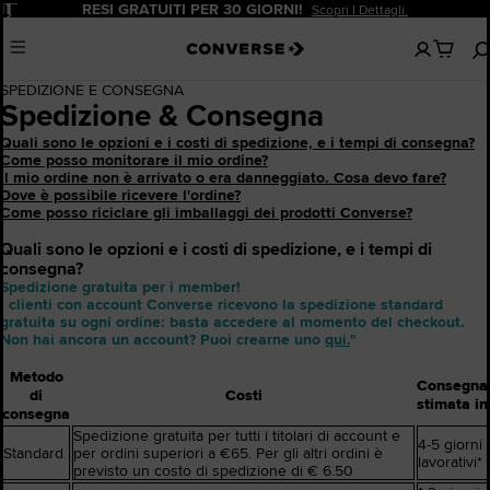
Pause
RESI GRATUITI PER 30 GIORNI!
Scopri I Dettagli.
Nessun
Menu
articoli
nel
SPEDIZIONE E CONSEGNA
carrello
Spedizione & Consegna
Quali sono le opzioni e i costi di spedizione, e i tempi di consegna?
Come posso monitorare il mio ordine?
Il mio ordine non è arrivato o era danneggiato. Cosa devo fare?
Dove è possibile ricevere l'ordine?
Come posso riciclare gli imballaggi dei prodotti Converse?
Quali sono le opzioni e i costi di spedizione, e i tempi di
consegna?
Spedizione gratuita per i member!
I clienti con account Converse ricevono la spedizione standard
gratuita su ogni ordine: basta accedere al momento del checkout.
Non hai ancora un account? Puoi crearne uno
qui.
"
Metodo
Consegna
di
Costi
stimata in
consegna
Spedizione gratuita per tutti i titolari di account e
4-5 giorni
Standard
per ordini superiori a €65. Per gli altri ordini è
lavorativi*
previsto un costo di spedizione di € 6.50