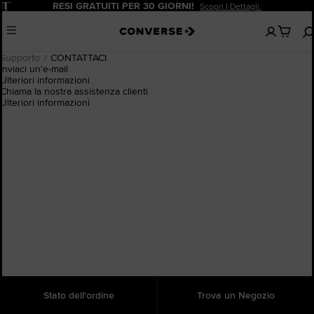
Pause
RESI GRATUITI PER 30 GIORNI!
Scopri I Dettagli.
Nessun
Menu
articoli
nel
Supporto
CONTATTACI
carrello
Inviaci un'e-mail
Ulteriori informazioni
Chiama la nostra assistenza clienti
Ulteriori informazioni
Stato dell'ordine
Trova un Negozio