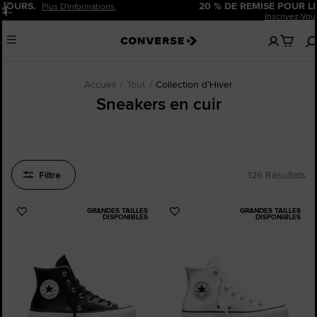
20 % DE REMISE POUR LES NOUVEAUX CLIENTS.
Pause
Inscrivez-Vous Maintenant!
Aucun
Menu
articles
dans
votre
panier
Accueil
Tout
Collection d'Hiver
Sneakers en cuir
Filtre
126 Résultats
GRANDES TAILLES
GRANDES TAILLES
Ajouter
Ajouter
DISPONIBLES
DISPONIBLES
aux
aux
favoris
favoris