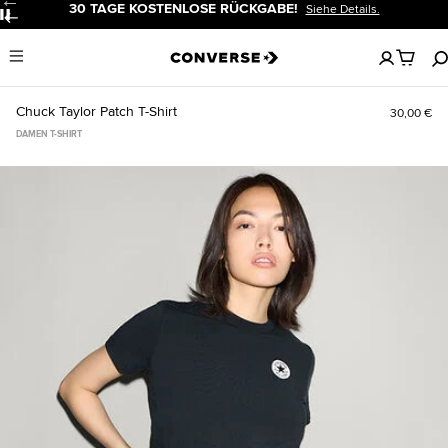
30 TAGE KOSTENLOSE RÜCKGABE!
Siehe Details.
Pause
Keine
Menu
artikel
in
deinem
Chuck Taylor Patch T-Shirt
30,00 €
Warenko
DAMEN T-SHIRT