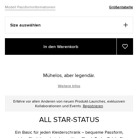
Modell Passforminformationen
Größentabelle
Size auswählen
Add
Product
In den Warenkorb
to
Actions
Zu
Favor
cart
hinzu
options
Mühelos, aber legendär.
Weitere Infos
Erfahre vor allen Anderen von neuen Produkt-Launches, exklusiven
Kollaborationen und Events.
Registrieren
ALL STAR-STATUS
Ein Basic für jeden Kleiderschrank – bequeme Passform,