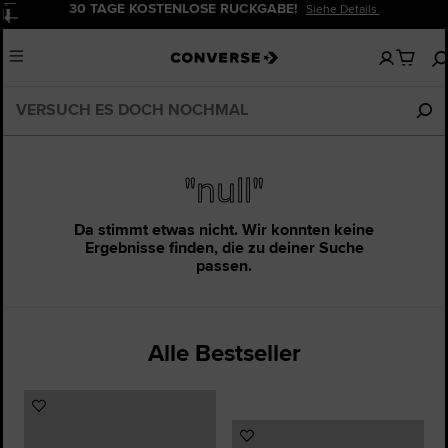
30 TAGE KOSTENLOSE RÜCKGABE!
Siehe Details.
Pause
Keine
Menu
artikel
in
deinem
Warenko
"null"
Da stimmt etwas nicht. Wir konnten keine
Ergebnisse finden, die zu deiner Suche
passen.
Alle Bestseller
Zu
Favoriten
Zu
hinzufügen