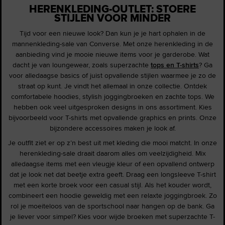
HERENKLEDING-OUTLET: STOERE
STIJLEN VOOR MINDER
Tijd voor een nieuwe look? Dan kun je je hart ophalen in de
mannenkleding-sale van Converse. Met onze herenkleding in de
aanbieding vind je mooie nieuwe items voor je garderobe. Wat
dacht je van loungewear, zoals superzachte
tops en T-shirts
? Ga
voor alledaagse basics of juist opvallende stijlen waarmee je zo de
straat op kunt. Je vindt het allemaal in onze collectie. Ontdek
comfortabele hoodies, stylish joggingbroeken en zachte tops. We
hebben ook veel uitgesproken designs in ons assortiment. Kies
bijvoorbeeld voor T-shirts met opvallende graphics en prints. Onze
bijzondere accessoires maken je look af.
Je outfit ziet er op z’n best uit met kleding die mooi matcht. In onze
herenkleding-sale draait daarom alles om veelzijdigheid. Mix
alledaagse items met een vleugje kleur of een opvallend ontwerp
dat je look net dat beetje extra geeft. Draag een longsleeve T-shirt
met een korte broek voor een casual stijl. Als het kouder wordt,
combineert een hoodie geweldig met een relaxte joggingbroek. Zo
rol je moeiteloos van de sportschool naar hangen op de bank. Ga
je liever voor simpel? Kies voor wijde broeken met superzachte T-