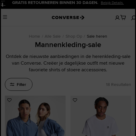
20% KORTING VOOR NIEUWE KLANTEN.
k Details.
Meld Je
Pauzeren
Geen
Menu
artikelen
in
je
winkelw
Home
Alle Sale
Shop Op
Sale heren
Mannenkleding-sale
Ontdek de nieuwste aanbiedingen in de herenkleding-sale
van Converse. Creëer je dagelijkse outfit met nieuwe
favoriete shirts of stoere accessoires.
Filter
18 Resultaten
Voeg
Voeg
toe
toe
aan
aan
favorieten
favorieten