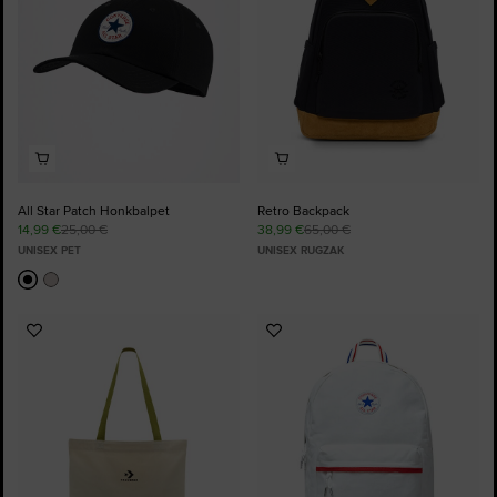
All Star Patch Honkbalpet
Retro Backpack
14,99 €
25,00 €
38,99 €
65,00 €
UNISEX PET
UNISEX RUGZAK
Voeg
Voeg
toe
toe
aan
aan
favorieten
favorieten