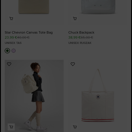
Star Chevron Canvas Tote Bag
Chuck Backpack
23,99 €
40,00 €
38,99 €
65,00 €
UNISEX TAS
UNISEX RUGZAK
Voeg
Voeg
toe
toe
aan
aan
favorieten
favorieten