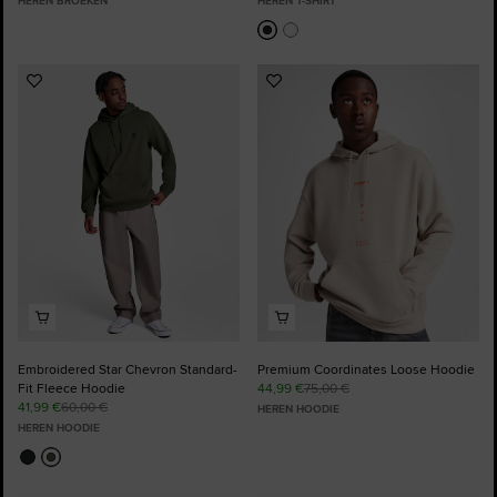
HEREN BROEKEN
HEREN T-SHIRT
Voeg
Voeg
toe
toe
aan
aan
favorieten
favorieten
Embroidered Star Chevron Standard-
Premium Coordinates Loose Hoodie
Fit Fleece Hoodie
44,99 €
75,00 €
41,99 €
60,00 €
HEREN HOODIE
HEREN HOODIE