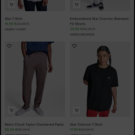
Star T-Shirt
Embroidered Star Chevron Standard-
19,99 €
30,00 €
Fit Shorts
29,99 €
45,00 €
HEREN T-SHIRT
HEREN BROEKEN
Voeg
Voeg
toe
toe
aan
aan
favorieten
favorieten
Retro Chuck Taylor Checkered Pants
Star Chevron T-Shirt
58,99 €
85,00 €
17,99 €
30,00 €