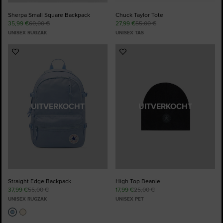
Sherpa Small Square Backpack
Chuck Taylor Tote
35,99 €
60,00 €
27,99 €
55,00 €
UNISEX RUGZAK
UNISEX TAS
Voeg
Voeg
toe
toe
aan
aan
favorieten
favorieten
UITVERKOCHT
UITVERKOCHT
Straight Edge Backpack
High Top Beanie
37,99 €
55,00 €
17,99 €
25,00 €
UNISEX RUGZAK
UNISEX PET