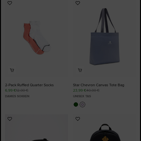
Voeg
Voeg
toe
toe
aan
aan
favorieten
favorieten
2-Pack Ruffled Quarter Socks
Star Chevron Canvas Tote Bag
6,99 €
12,00 €
23,99 €
40,00 €
DAMES SOKKEN
UNISEX TAS
Voeg
Voeg
toe
toe
aan
aan
favorieten
favorieten