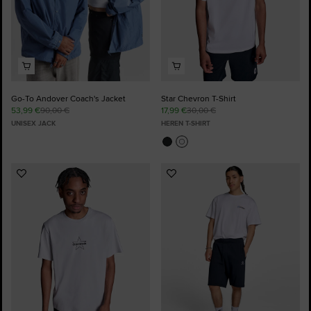
Go-To Andover Coach's Jacket
Star Chevron T-Shirt
53,99 €
90,00 €
17,99 €
30,00 €
UNISEX JACK
HEREN T-SHIRT
Voeg
Voeg
toe
toe
aan
aan
favorieten
favorieten