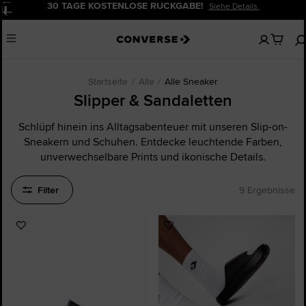
30 TAGE KOSTENLOSE RÜCKGABE!
Siehe Details.
Pause
Keine
Menu
artikel
in
deinem
Warenko
Startseite
Alle
Alle Sneaker
Slipper & Sandaletten
Schlüpf hinein ins Alltagsabenteuer mit unseren Slip-on-
Sneakern und Schuhen. Entdecke leuchtende Farben,
unverwechselbare Prints und ikonische Details.
Filter
9 Ergebnisse
Zu
Zu
Favoriten
Favoriten
hinzufügen
hinzufügen