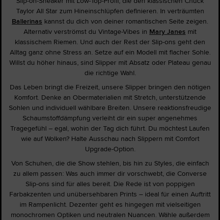
Slip-on-Sneaker mit Low-Top-Profil, die den klassischen Chuck
Taylor All Star zum Hineinschlüpfen definieren. In verträumten
Ballerinas
kannst du dich von deiner romantischen Seite zeigen.
Alternativ verströmst du Vintage-Vibes in
Mary Janes
mit
klassischem Riemen. Und auch der Rest der Slip-ons geht den
Alltag ganz ohne Stress an. Setze auf ein Modell mit flacher Sohle.
Willst du höher hinaus, sind Slipper mit Absatz oder Plateau genau
die richtige Wahl.
Das Leben bringt die Freizeit, unsere Slipper bringen den nötigen
Komfort. Denke an Obermaterialien mit Stretch, unterstützende
Sohlen und individuell wählbare Breiten. Unsere reaktionsfreudige
Schaumstoffdämpfung verleiht dir ein super angenehmes
Tragegefühl – egal, wohin der Tag dich führt. Du möchtest Laufen
wie auf Wolken? Halte Ausschau nach Slippern mit Comfort
Upgrade-Option.
Von Schuhen, die die Show stehlen, bis hin zu Styles, die einfach
zu allem passen: Was auch immer dir vorschwebt, die Converse
Slip-ons sind für alles bereit. Die Rede ist von poppigen
Farbakzenten und unübersehbaren Prints – ideal für einen Auftritt
im Rampenlicht. Dezenter geht es hingegen mit vielseitigen
monochromen Optiken und neutralen Nuancen. Wähle außerdem