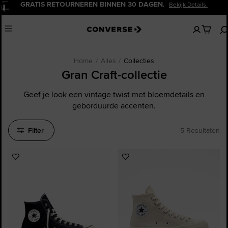
GRATIS RETOURNEREN BINNEN 30 DAGEN.
Bekijk Details.
Pauzeren
Geen
Menu
artikelen
in
je
winkelw
Home
Alles
Collecties
Gran Craft-collectie
Geef je look een vintage twist met bloemdetails en
geborduurde accenten.
Filter
5 Resultaten
Voeg
Voeg
toe
toe
aan
aan
favorieten
favorieten