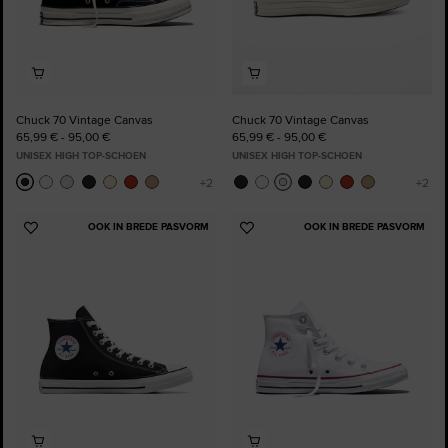
Chuck 70 Vintage Canvas
Chuck 70 Vintage Canvas
65,99 € - 95,00 €
65,99 € - 95,00 €
UNISEX HIGH TOP-SCHOEN
UNISEX HIGH TOP-SCHOEN
OOK IN BREDE PASVORM
OOK IN BREDE PASVORM
Voeg
Voeg
toe
toe
aan
aan
favorieten
favorieten