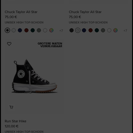
Chuck Taylor All Star
Chuck Taylor All Star
75,00 €
75,00 €
UNISEX HIGH TOP-SCHOEN
UNISEX HIGH TOP-SCHOEN
GROTERE MATEN
Voeg
VERKRIJGBAAR
toe
aan
favorieten
Run Star Hike
120,00 €
UNISEX HIGH TOP-SCHOEN