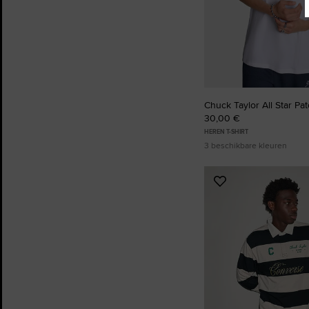
Chuck Taylor All Star Pat
30,00 €
HEREN T-SHIRT
3 beschikbare kleuren
Voeg
toe
aan
favorieten