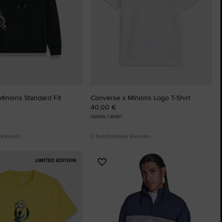
The Chuck Taylor All Sta
Gewoon Een Schoen. Tot Je Hem 
Shop
inions Standard Fit
Converse x Minions Logo T-Shirt
40,00 €
HEREN T-SHIRT
 kleuren
2 beschikbare kleuren
LIMITED EDITION
Voeg
toe
aan
ten
favorieten