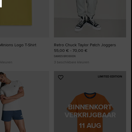
inions Logo T-Shirt
Retro Chuck Taylor Patch Joggers
55,00 € - 70,00 €
DAMES BROEKEN
 kleuren
3 beschikbare kleuren
LIMITED EDITION
Voeg
toe
aan
ten
favorieten
BINNENKORT
VERKRIJGBAAR
11 AUG