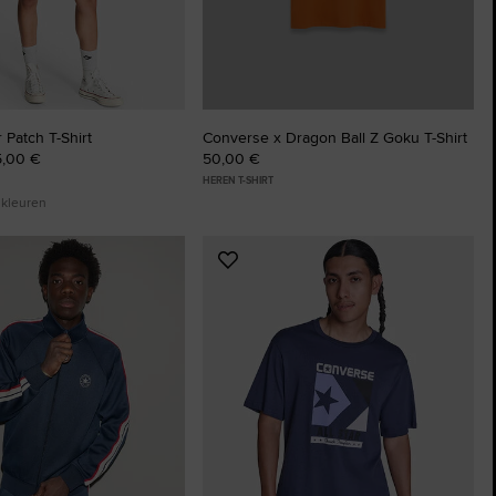
 Patch T-Shirt
Converse x Dragon Ball Z Goku T-Shirt
5,00 €
50,00 €
HEREN T-SHIRT
 kleuren
Voeg
toe
aan
ten
favorieten