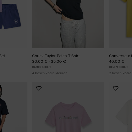
Set
Chuck Taylor Patch T-Shirt
Converse x M
30,00 € - 35,00 €
40,00 €
DAMES T-SHIRT
HEREN T-SHIRT
4 beschikbare kleuren
2 beschikbare
Voeg
Voeg
toe
toe
aan
aan
favorieten
favorie