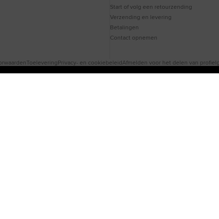
Start of volg een retourzending
Verzending en levering
Betalingen
Contact opnemen
oorwaarden
Toelevering
Privacy- en cookiebeleid
Afmelden voor het delen van profie