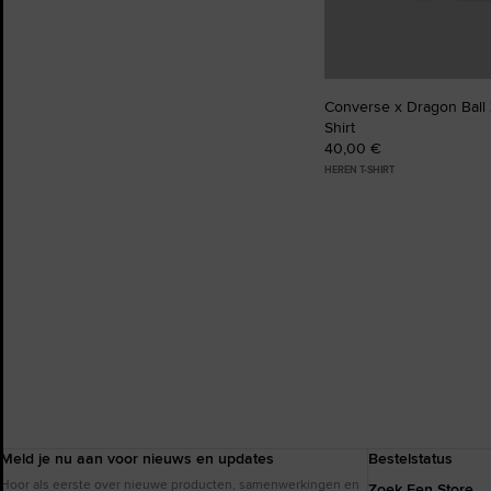
Converse x Dragon Ball 
Shirt
40,00 €
HEREN T-SHIRT
Meld je nu aan voor nieuws en updates
Bestelstatus
Hoor als eerste over nieuwe producten, samenwerkingen en
Zoek Een Store