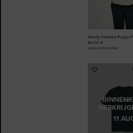
Varsity Relaxed Rugby P
80,00 €
HEREN BOVEN KLEDING
Voeg
toe
aan
favorieten
BINNEN
VERKRIJG
11 AU