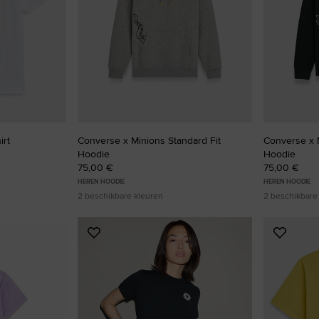
RUN STAR CRUSH
Luider. Opvallender. Meer Jou.
Shop
irt
Converse x Minions Standard Fit
Converse x M
Hoodie
Hoodie
75,00 €
75,00 €
HEREN HOODIE
HEREN HOODIE
2 beschikbare kleuren
2 beschikbare
Voeg
Voeg
toe
toe
aan
aan
favorieten
favorie