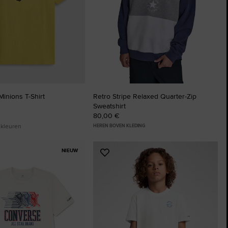
inions T-Shirt
Retro Stripe Relaxed Quarter-Zip
Sweatshirt
80,00 €
 kleuren
HEREN BOVEN KLEDING
NIEUW
Voeg
toe
aan
ten
favorieten