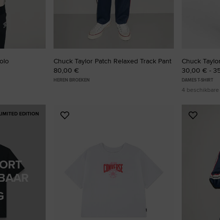
olo
Chuck Taylor Patch Relaxed Track Pant
Chuck Taylor
80,00 €
30,00 € - 3
HEREN BROEKEN
DAMES T-SHIRT
4 beschikbare
LIMITED EDITION
Voeg
Voeg
toe
toe
aan
aan
favorieten
favorie
KORT
BAAR
G