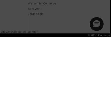
Werken bij Converse
Nike.com
Jordan.com
lgegevens
Cookie-instellingen
© 2026 Converse