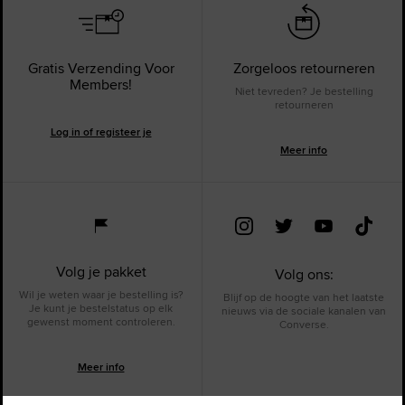
Gratis Verzending Voor
Zorgeloos retourneren
Members!
Niet tevreden? Je bestelling
retourneren
Log in of registeer je
Meer info
Volg je pakket
Volg ons:
Wil je weten waar je bestelling is?
Blijf op de hoogte van het laatste
Je kunt je bestelstatus op elk
nieuws via de sociale kanalen van
gewenst moment controleren.
Converse.
Meer info