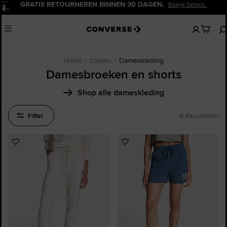
GRATIS RETOURNEREN BINNEN 30 DAGEN.
Bekijk Details.
Pauzeren
Geen
Menu
artikelen
in
je
winkelw
Home
Dames
Dameskleding
Damesbroeken en shorts
Shop alle dameskleding
Filter
6 Resultaten
Voeg
Voeg
toe
toe
aan
aan
favorieten
favorieten