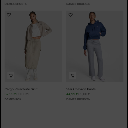
DAMES SHORTS
DAMES BROEKEN
Voeg
Voeg
toe
toe
aan
aan
favorieten
favorieten
Cargo Parachute Skirt
Star Chevron Pants
62,99 €
90,00 €
44,99 €
65,00 €
DAMES ROK
DAMES BROEKEN