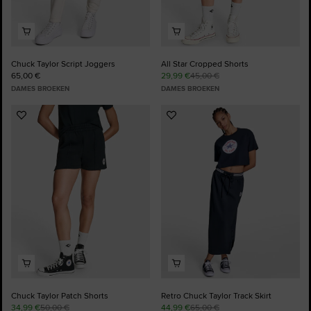
Chuck Taylor Script Joggers
All Star Cropped Shorts
65,00 €
29,99 €
45,00 €
DAMES BROEKEN
DAMES BROEKEN
Voeg
Voeg
toe
toe
aan
aan
favorieten
favorieten
Chuck Taylor Patch Shorts
Retro Chuck Taylor Track Skirt
34,99 €
50,00 €
44,99 €
65,00 €