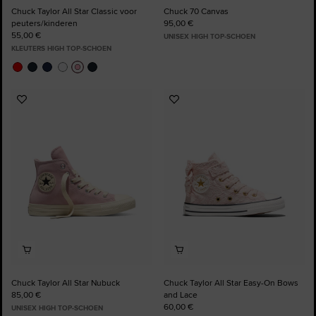
Chuck Taylor All Star Classic voor
Chuck 70 Canvas
peuters/kinderen
95,00 €
55,00 €
UNISEX HIGH TOP-SCHOEN
KLEUTERS HIGH TOP-SCHOEN
Voeg
Voeg
toe
toe
aan
aan
favorieten
favorieten
Chuck Taylor All Star Nubuck
Chuck Taylor All Star Easy-On Bows
85,00 €
and Lace
60,00 €
UNISEX HIGH TOP-SCHOEN