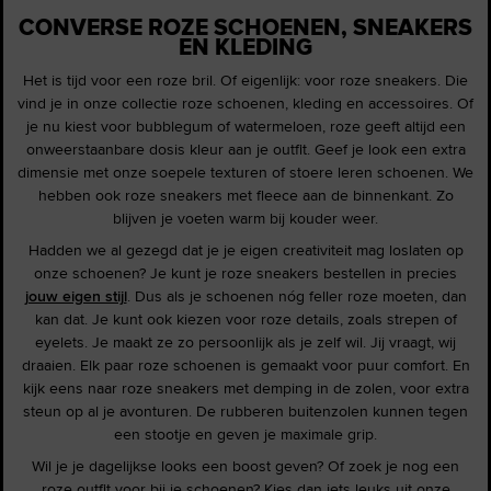
CONVERSE ROZE SCHOENEN, SNEAKERS
EN KLEDING
Het is tijd voor een roze bril. Of eigenlijk: voor roze sneakers. Die
vind je in onze collectie roze schoenen, kleding en accessoires. Of
je nu kiest voor bubblegum of watermeloen, roze geeft altijd een
onweerstaanbare dosis kleur aan je outfit. Geef je look een extra
dimensie met onze soepele texturen of stoere leren schoenen. We
hebben ook roze sneakers met fleece aan de binnenkant. Zo
blijven je voeten warm bij kouder weer.
Hadden we al gezegd dat je je eigen creativiteit mag loslaten op
onze schoenen? Je kunt je roze sneakers bestellen in precies
jouw eigen stijl
. Dus als je schoenen nóg feller roze moeten, dan
kan dat. Je kunt ook kiezen voor roze details, zoals strepen of
eyelets. Je maakt ze zo persoonlijk als je zelf wil. Jij vraagt, wij
draaien. Elk paar roze schoenen is gemaakt voor puur comfort. En
kijk eens naar roze sneakers met demping in de zolen, voor extra
steun op al je avonturen. De rubberen buitenzolen kunnen tegen
een stootje en geven je maximale grip.
Wil je je dagelijkse looks een boost geven? Of zoek je nog een
roze outfit voor bij je schoenen? Kies dan iets leuks uit onze