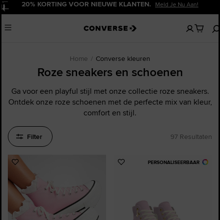
20% KORTING VOOR NIEUWE KLANTEN.
Meld Je Nu Aan!
Pauzeren
Geen
Menu
artikelen
in
je
winkelw
Home
Converse kleuren
Roze sneakers en schoenen
Ga voor een playful stijl met onze collectie roze sneakers.
Ontdek onze roze schoenen met de perfecte mix van kleur,
comfort en stijl.
Filter
97 Resultaten
PERSONALISEERBAAR
Voeg
Voeg
toe
toe
aan
aan
favorieten
favorieten