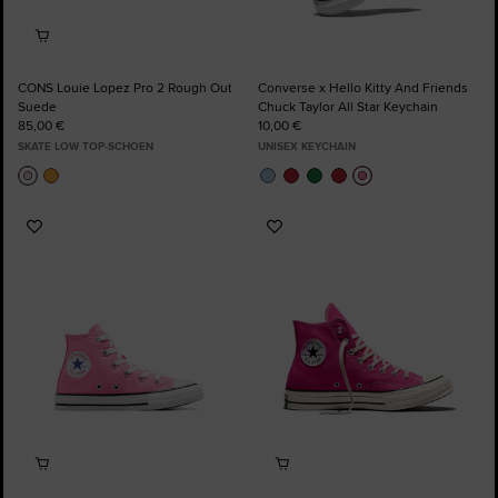
CONS Louie Lopez Pro 2 Rough Out
Converse x Hello Kitty And Friends
Suede
Chuck Taylor All Star Keychain
85,00 €
10,00 €
SKATE LOW TOP-SCHOEN
UNISEX KEYCHAIN
Voeg
Voeg
toe
toe
aan
aan
favorieten
favorieten