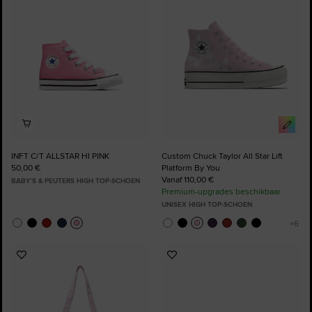
aan
aan
favorieten
favorieten
INFT C/T ALLSTAR HI PINK
Custom Chuck Taylor All Star Lift
50,00 €
Platform By You
Vanaf 110,00 €
BABY’S & PEUTERS HIGH TOP-SCHOEN
Premium-upgrades beschikbaar
UNISEX HIGH TOP-SCHOEN
Voeg
Voeg
toe
toe
aan
aan
favorieten
favorieten