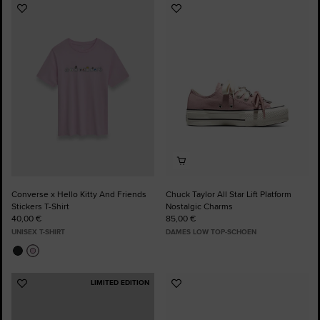
Voeg
Voeg
toe
toe
aan
aan
favorieten
favorieten
Converse x Hello Kitty And Friends
Chuck Taylor All Star Lift Platform
Stickers T-Shirt
Nostalgic Charms
40,00 €
85,00 €
UNISEX T-SHIRT
DAMES LOW TOP-SCHOEN
LIMITED EDITION
Voeg
Voeg
toe
toe
aan
aan