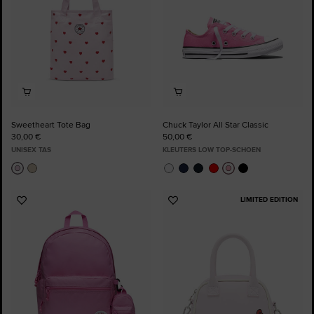
Sweetheart Tote Bag
Chuck Taylor All Star Classic
30,00 €
50,00 €
UNISEX TAS
KLEUTERS LOW TOP-SCHOEN
LIMITED EDITION
Voeg
Voeg
toe
toe
aan
aan
favorieten
favorieten