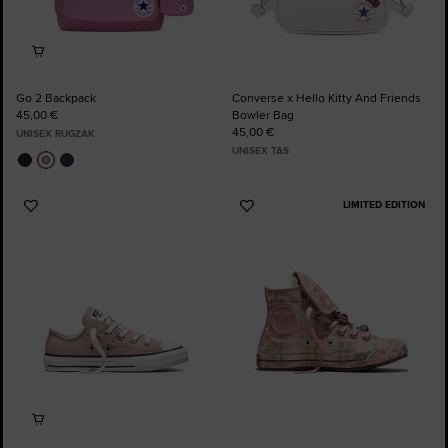
Go 2 Backpack
Converse x Hello Kitty And Friends
45,00 €
Bowler Bag
45,00 €
UNISEX RUGZAK
UNISEX TAS
LIMITED EDITION
Voeg
Voeg
toe
toe
aan
aan
favorieten
favorieten