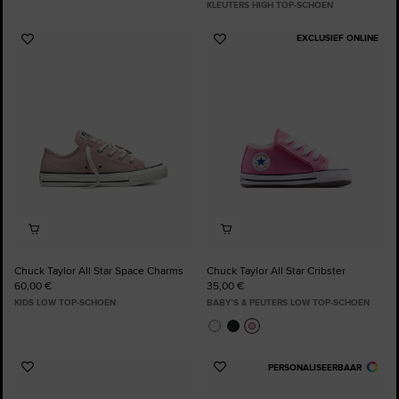
KLEUTERS HIGH TOP-SCHOEN
EXCLUSIEF ONLINE
Voeg
Voeg
toe
toe
aan
aan
favorieten
favorieten
Chuck Taylor All Star Space Charms
Chuck Taylor All Star Cribster
60,00 €
35,00 €
KIDS LOW TOP-SCHOEN
BABY’S & PEUTERS LOW TOP-SCHOEN
PERSONALISEERBAAR
Voeg
Voeg
toe
toe