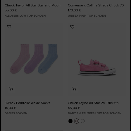
Chuck Taylor All Star Star and Moon
Converse x Collina Strada Chuck 70
55,00 €
170,00 €
KLEUTERS LOW TOP-SCHOEN
UNISEX HIGH TOP-SCHOEN
Voeg
Voeg
toe
toe
aan
aan
favorieten
favorieten
3-Pack Pointelle Ankle Socks
Chuck Taylor All Star 2V Tdlr/Yth
14,00 €
45,00 €
DAMES SOKKEN
BABY’S & PEUTERS LOW TOP-SCHOEN