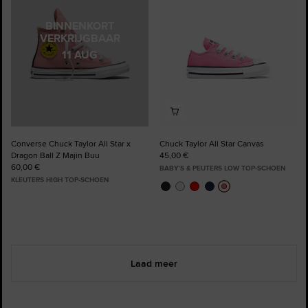
favorieten
favorieten
BINNENKORT
VERKRIJGBAAR
11 AUG
Converse Chuck Taylor All Star x
Chuck Taylor All Star Canvas
Dragon Ball Z Majin Buu
45,00 €
60,00 €
BABY’S & PEUTERS LOW TOP-SCHOEN
KLEUTERS HIGH TOP-SCHOEN
Laad meer