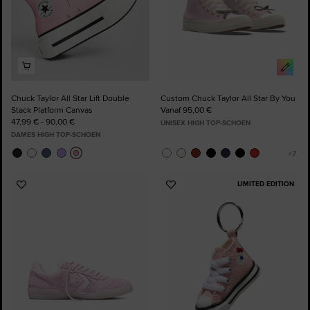
Chuck Taylor All Star Lift Double
Custom Chuck Taylor All Star By You
Stack Platform Canvas
Vanaf 95,00 €
47,99 € - 90,00 €
UNISEX HIGH TOP-SCHOEN
DAMES HIGH TOP-SCHOEN
LIMITED EDITION
Voeg
Voeg
toe
toe
aan
aan
favorieten
favorieten