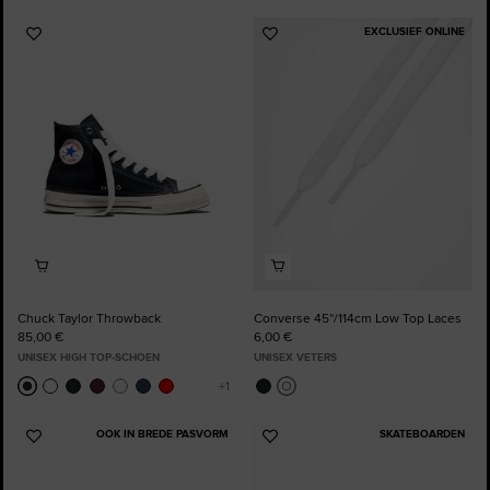
EXCLUSIEF ONLINE
Voeg
Voeg
toe
toe
aan
aan
favorieten
favorieten
Chuck Taylor Throwback
Converse 45''/114cm Low Top Laces
85,00 €
6,00 €
UNISEX HIGH TOP-SCHOEN
UNISEX VETERS
OOK IN BREDE PASVORM
SKATEBOARDEN
Voeg
Voeg
toe
toe
aan
aan