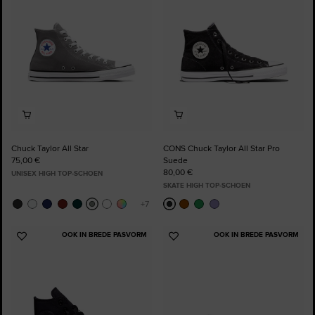
favorieten
favorieten
Chuck Taylor All Star
CONS Chuck Taylor All Star Pro
75,00 €
Suede
80,00 €
UNISEX HIGH TOP-SCHOEN
SKATE HIGH TOP-SCHOEN
OOK IN BREDE PASVORM
OOK IN BREDE PASVORM
Voeg
Voeg
toe
toe
aan
aan
favorieten
favorieten