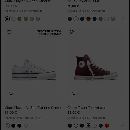
Chuck Taylor All Star Platform
Chuck Taylor All Star
90,00 €
75,00 €
DAMES HIGH TOP-SCHOEN
UNISEX HIGH TOP-SCHOEN
GROTERE MATEN
Voeg
Voeg
VERKRIJGBAAR
toe
toe
aan
aan
favorieten
favorieten
Chuck Taylor All Star Platform Canvas
Chuck Taylor Throwback
85,00 €
85,00 €
DAMES LOW TOP-SCHOEN
UNISEX HIGH TOP-SCHOEN