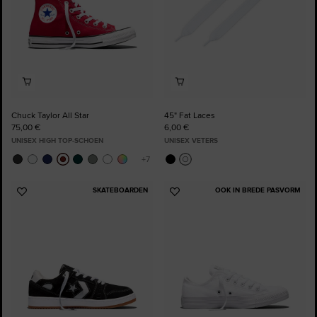
Chuck Taylor All Star
45" Fat Laces
75,00 €
6,00 €
UNISEX HIGH TOP-SCHOEN
UNISEX VETERS
SKATEBOARDEN
OOK IN BREDE PASVORM
Voeg
Voeg
toe
toe
aan
aan
favorieten
favorieten