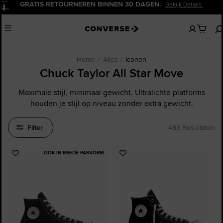
20% KORTING VOOR NIEUWE KLANTEN.
Meld Je Nu Aan!
Pauzeren
Geen
Menu
artikelen
in
je
winkelw
Home
Alles
Iconen
Chuck Taylor All Star Move
Maximale stijl, minimaal gewicht. Ultralichte platforms
houden je stijl op niveau zonder extra gewicht.
Filter
483 Resultaten
OOK IN BREDE PASVORM
Voeg
Voeg
toe
toe
aan
aan
favorieten
favorieten