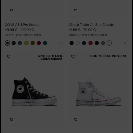
CONS AS-1 Pro Suede
Chuck Taylor All Star Classic
49,99 € - 100,00 €
41,99 € - 70,00 €
SKATE LOW TOP-SCHOEN
UNISEX LOW TOP-SCHOEN
GROTERE MATEN
OOK IN BREDE PASVORM
Voeg
Voeg
VERKRIJGBAAR
toe
toe
aan
aan
favorieten
favorieten