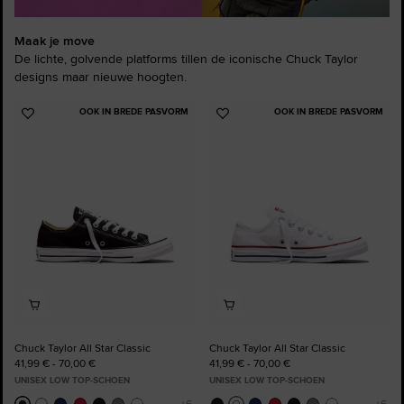
Maak je move
De lichte, golvende platforms tillen de iconische Chuck Taylor
designs maar nieuwe hoogten.
OOK IN BREDE PASVORM
OOK IN BREDE PASVORM
Voeg
Voeg
toe
toe
aan
aan
favorieten
favorieten
Chuck Taylor All Star Classic
Chuck Taylor All Star Classic
41,99 € - 70,00 €
41,99 € - 70,00 €
UNISEX LOW TOP-SCHOEN
UNISEX LOW TOP-SCHOEN