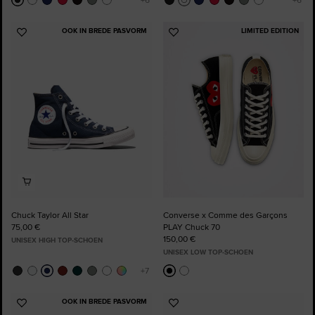
OOK IN BREDE PASVORM
LIMITED EDITION
Voeg
Voeg
toe
toe
aan
aan
favorieten
favorieten
Chuck Taylor All Star
Converse x Comme des Garçons
75,00 €
PLAY Chuck 70
150,00 €
UNISEX HIGH TOP-SCHOEN
UNISEX LOW TOP-SCHOEN
OOK IN BREDE PASVORM
Voeg
Voeg