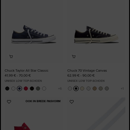
toe
toe
aan
aan
favorieten
favorieten
Chuck Taylor All Star Classic
Chuck 70 Vintage Canvas
41,99 € - 70,00 €
62,99 € - 90,00 €
UNISEX LOW TOP-SCHOEN
UNISEX LOW TOP-SCHOEN
OOK IN BREDE PASVORM
Voeg
Voeg
toe
toe
aan
aan
favorieten
favorieten