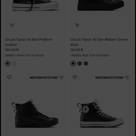
Chuck Taylor All Star Platform
Chuck Taylor All Star Malden Street
Leather
Boot
100,00 €
90,00 €
DAMES HIGH TOP-SCHOEN
UNISEX MID TOP-SCHOEN
WATERAFSTOTEND
WATERAFSTOTEND
Voeg
Voeg
toe
toe
aan
aan
favorieten
favorieten