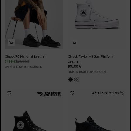
Chuck 70 National Leather
Chuck Taylor All Star Platform
71,99 €
120,00 €
Leather
100,00 €
UNISEX LOW TOP-SCHOEN
DAMES HIGH TOP-SCHOEN
GROTERE MATEN
WATERAFSTOTEND
Voeg
Voeg
VERKRIJGBAAR
toe
toe
aan
aan
favorieten
favorieten