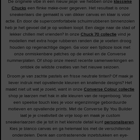
De originele vibe in een nieuw jasje: we hebben onze
klassieke
Chucks
een flinke make-over gegeven. Het resultaat is onze
sneakerlaars die gemaakt is van dikker canvas en klaar is voor
actie. En door de supercomfortabele schuimrubberen binnenzolen
heb je het gevoel dat je op wolken loopt. Een dagje naar de stad of
lekker chillen met vrienden? In onze
Chuck 70 collectie
vind je
modellen met extra hoge rubberen randen die je voeten droog
houden op regenachtige dagen. Ga voor een tijdloze look met
onze onmiskenbare patches op de enkel en de Converse
nummerplaten. Of shop onze meest recente samenwerkingen en
ontdek de wildste creaties van het nieuwe seizoen.
Droom je van zachte pastels en frisse neutrale tinten? Of maak je
liever indruk met opvallende kleuren en knallende designs? Het
maakt niet uit wat je zoekt, want in onze
Converse Colour collectie
shop je laarzen met hak in alle kleuren van de regenboog. Voor
een speelse touch kies je voor eigenzinnige geborduurde
motieven en opvallende prints. Met de Converse By You Builder
laat je je creativiteit de vrije loop en maak je custom
sneakerlaarzen die je tot in het kleinste detail kunt
personaliseren
.
Kies je blanco canvas en ga helemaal los met de verschillende
onderdelen. Denk aan contrasterende inzetstukken en eye-