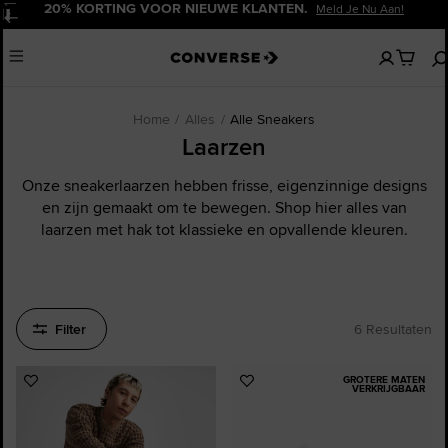
20% KORTING VOOR NIEUWE KLANTEN.
Meld Je Nu Aan!
Pauzeren
Geen
Menu
artikelen
in
je
winkelw
Home
Alles
Alle Sneakers
Laarzen
Onze sneakerlaarzen hebben frisse, eigenzinnige designs
en zijn gemaakt om te bewegen. Shop hier alles van
laarzen met hak tot klassieke en opvallende kleuren.
Filter
6 Resultaten
GROTERE MATEN
Voeg
Voeg
VERKRIJGBAAR
toe
toe
aan
aan
favorieten
favorieten