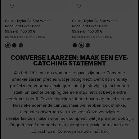
Chuck Taylor All Star Water-
Chuck Taylor All Star Water-
Repellent Hiker Boot
Repellent Hiker Boot
59,99 € - 100,00 €
59,99 € - 100,00 €
UNISEX HIGH TOP-SCHOEN
UNISEX HIGH TOP-SCHOEN
CONVERSE LAARZEN: MAAK EEN EYE-
CATCHING STATEMENT
Als het tijd is om op avontuur te gaan, zijn onze Converse
sneakerlaarzen precies wat je nodig hebt. Denk aan chunky
profielzolen voor maximale grip zodat je stevig in je schoenen
staat. En zachte demping die elke stap net dat beetje extra
veerkracht geeft. Er zijn modellen tot net boven de enkel van ons
klassieke ademende canvas, maar we hebben ook strakke,
elegante ontwerpen van luxe leer. Onze veelzijdige
sneakerlaarzen maken elke look compleet, wat je plannen ook zijn.
Of geef jezelf een beetje extra lengte en maak indruk met een
iconisch paar Converse laarzen met hak.