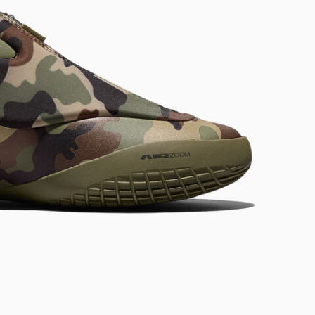
RUN STAR CRUSH
Luider. Opvallender. Meer Jou.
Shop