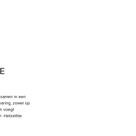
E
l samen in een
varing, zowel op
en voegt
n. Hetzelfde