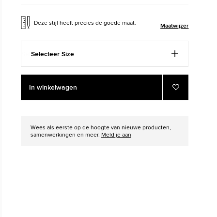
The Chuck Taylor All Sta
Deze stijl heeft precies de goede maat.
Maatwijzer
Gewoon Een Schoen. Tot Je Hem 
Selecteer Size
Shop
Add
Product
In winkelwagen
to
Actions
Voeg
toe
cart
aan
options
favorieten
Wees als eerste op de hoogte van nieuwe producten,
samenwerkingen en meer.
Meld je aan