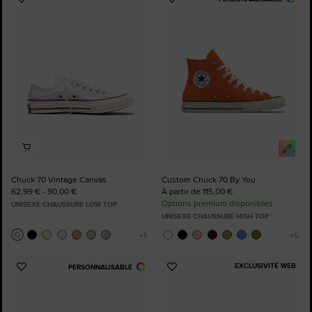
Ajouter
Ajouter
aux
aux
favoris
favoris
Chuck 70 Vintage Canvas
Custom Chuck 70 By You
62,99 € - 90,00 €
À partir de 115,00 €
Options premium disponibles
UNISEXE CHAUSSURE LOW TOP
UNISEXE CHAUSSURE HIGH TOP
EXCLUSIVITÉ WEB
PERSONNALISABLE
Ajouter
Ajouter
aux
aux
favoris
favoris