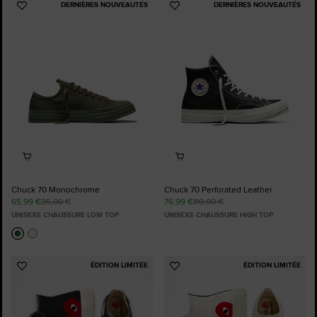
DERNIÈRES NOUVEAUTÉS
DERNIÈRES NOUVEAUTÉS
Ajouter
Ajouter
aux
aux
favoris
favoris
Chuck 70 Monochrome
Chuck 70 Perforated Leather
65,99 €
95,00 €
76,99 €
110,00 €
UNISEXE CHAUSSURE LOW TOP
UNISEXE CHAUSSURE HIGH TOP
ÉDITION LIMITÉE
ÉDITION LIMITÉE
Ajouter
Ajouter
aux
aux
favoris
favoris