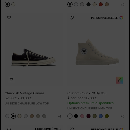
PERSONNALISABLE
Ajouter
Ajouter
aux
aux
favoris
favoris
Chuck 70 Vintage Canvas
Custom Chuck 70 By You
62,99 € - 90,00 €
À partir de 115,00 €
Options premium disponibles
UNISEXE CHAUSSURE LOW TOP
UNISEXE CHAUSSURE HIGH TOP
EXCLUSIVITÉ WEB
PERSONNALISABLE