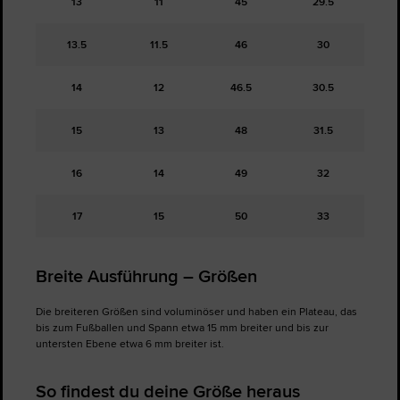
13
11
45
29.5
13.5
11.5
46
30
14
12
46.5
30.5
15
13
48
31.5
16
14
49
32
17
15
50
33
Breite Ausführung – Größen
Die breiteren Größen sind voluminöser und haben ein Plateau, das
bis zum Fußballen und Spann etwa 15 mm breiter und bis zur
untersten Ebene etwa 6 mm breiter ist.
So findest du deine Größe heraus