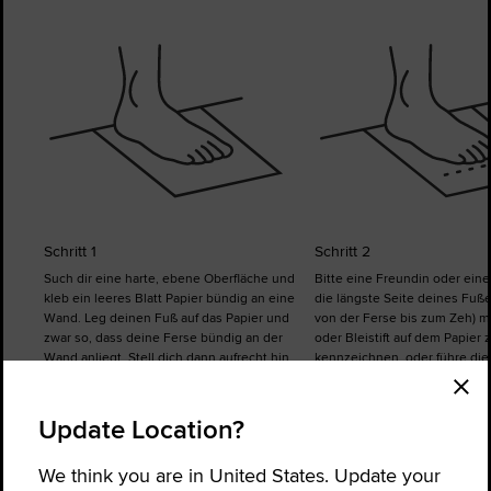
Schritt 1
Schritt 2
Such dir eine harte, ebene Oberfläche und
Bitte eine Freundin oder ein
kleb ein leeres Blatt Papier bündig an eine
die längste Seite deines Fuße
Wand. Leg deinen Fuß auf das Papier und
von der Ferse bis zum Zeh) mi
zwar so, dass deine Ferse bündig an der
oder Bleistift auf dem Papier 
Wand anliegt. Stell dich dann aufrecht hin.
kennzeichnen, oder führe di
bei Bedarf selbst durch. Wied
Messung für den anderen Fuß
rechte und der linke Fuß unte
Update Location?
groß sein können.
We think you are in United States. Update your