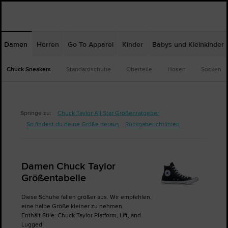
Damen
Herren
Go To Apparel
Kinder
Babys und Kleinkinder
Chuck Sneakers
Standardschuhe
Oberteile
Hosen
Socken
Springe zu:
Chuck Taylor All Star Größenratgeber
So findest du deine Größe heraus
Rückgaberichtlinien
Damen Chuck Taylor
Größentabelle
Diese Schuhe fallen größer aus. Wir empfehlen,
eine halbe Größe kleiner zu nehmen.
Enthält Stile: Chuck Taylor Platform, Lift, and
Lugged