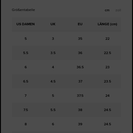
Größentabelle
cm
zoll
US DAMEN
UK
EU
LÄNGE (cm)
5
3
35
22
5.5
3.5
36
22.5
6
4
36.5
23
6.5
4.5
37
23.5
7
5
37.5
24
7.5
5.5
38
24.5
8
6
39
24.5