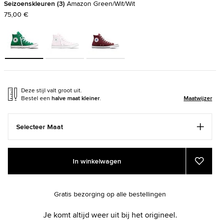
Seizoenskleuren
3
Amazon Green/Wit/Wit
75,00 €
Deze stijl valt groot uit.
Bestel een
halve maat kleiner
.
Maatwijzer
Selecteer Maat
Add
Product
In winkelwagen
to
Actions
Voeg
toe
cart
aan
options
favor
Gratis bezorging op alle bestellingen
Je komt altijd weer uit bij het origineel.