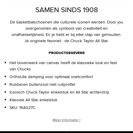
SAMEN SINDS 1908
Dé basketbalschoenen die culturele iconen werden. Door jou
overgenomen als symbool van creativiteit en
onafhankelijkheid. En je hebt er bij elke stap van gehouden.
Je originele favoriet - de Chuck Taylor All Star.
PRODUCTGEGEVENS
Het bovenwerk van canvas heeft de klassieke look en feel
van Chucks
OrthoLite demping voor optimaal voetcomfort
Rubberen buitenzool met ruitprofiel
Iconisch Chuck Taylor enkelstuk en All Star achterstrip
Klassiek All Star enkelstuk
SKU:
164027C
WIE IS CHUCK TAYLOR?
Meer informatie +
Basketbalcoach. Converse-verkoper. Culturele legende.