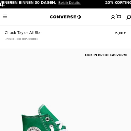
20% KORTING VOOR NIEUWE KLANTEN.
Meld Je Nu Aan!
Pauzeren
Geen
Menu
artikelen
in
je
Chuck Taylor All Star
75,00 €
winkelw
UNISEX HIGH TOP-SCHOEN
OOK IN BREDE PASVORM