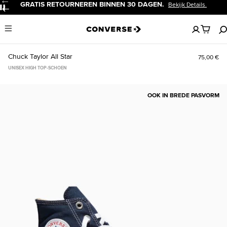
GRATIS RETOURNEREN BINNEN 30 DAGEN.
Bekijk Details.
Pauzeren
Geen
Menu
artikelen
in
je
Chuck Taylor All Star
75,00 €
winkelw
UNISEX HIGH TOP-SCHOEN
OOK IN BREDE PASVORM