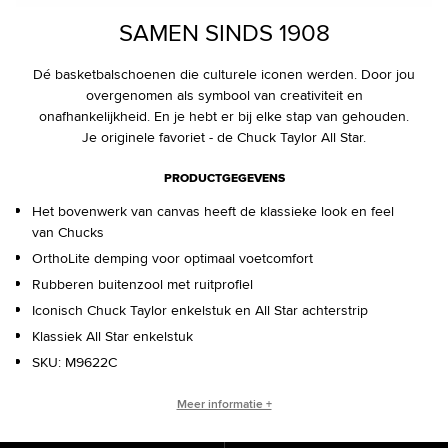
SAMEN SINDS 1908
Dé basketbalschoenen die culturele iconen werden. Door jou
overgenomen als symbool van creativiteit en
onafhankelijkheid. En je hebt er bij elke stap van gehouden.
Je originele favoriet - de Chuck Taylor All Star.
PRODUCTGEGEVENS
Het bovenwerk van canvas heeft de klassieke look en feel
van Chucks
OrthoLite demping voor optimaal voetcomfort
Rubberen buitenzool met ruitprofiel
Iconisch Chuck Taylor enkelstuk en All Star achterstrip
Klassiek All Star enkelstuk
SKU:
M9622C
WIE IS CHUCK TAYLOR?
Meer informatie +
Basketbalcoach. Converse-verkoper. Culturele legende.