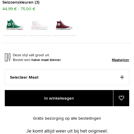
Seizoenskleuren
3
44,99 € - 75,00 €
Deze stijl valt groot uit.
Bestel een
halve maat kleiner
.
Maatwijzer
Selecteer Maat
Add
Product
In winkelwagen
to
Actions
Voeg
toe
cart
aan
options
favor
Gratis bezorging op alle bestellingen
Je komt altijd weer uit bij het origineel.