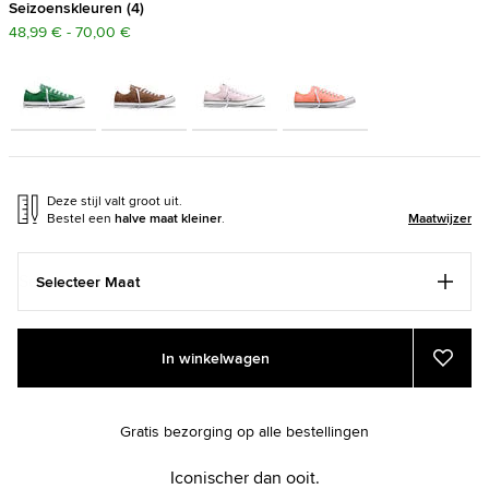
Seizoenskleuren
4
48,99 € - 70,00 €
Deze stijl valt groot uit.
Bestel een
halve maat kleiner
.
Maatwijzer
Selecteer Maat
Add
Product
In winkelwagen
to
Actions
Voeg
toe
cart
aan
options
favor
Gratis bezorging op alle bestellingen
Iconischer dan ooit.