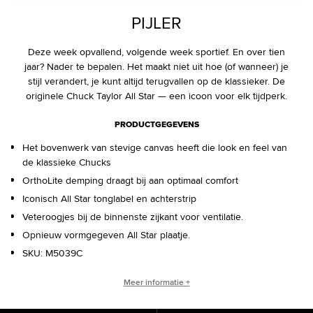
PIJLER
Deze week opvallend, volgende week sportief. En over tien
jaar? Nader te bepalen. Het maakt niet uit hoe (of wanneer) je
stijl verandert, je kunt altijd terugvallen op de klassieker. De
originele Chuck Taylor All Star — een icoon voor elk tijdperk.
PRODUCTGEGEVENS
Het bovenwerk van stevige canvas heeft die look en feel van
de klassieke Chucks
OrthoLite demping draagt bij aan optimaal comfort
Iconisch All Star tonglabel en achterstrip
Veteroogjes bij de binnenste zijkant voor ventilatie.
Opnieuw vormgegeven All Star plaatje.
SKU:
M5039C
HET VERHAAL VAN DE CHUCK TAYLOR ALL STAR
Meer informatie +
De Chuck Taylor All Star is veranderd sinds hij op de markt