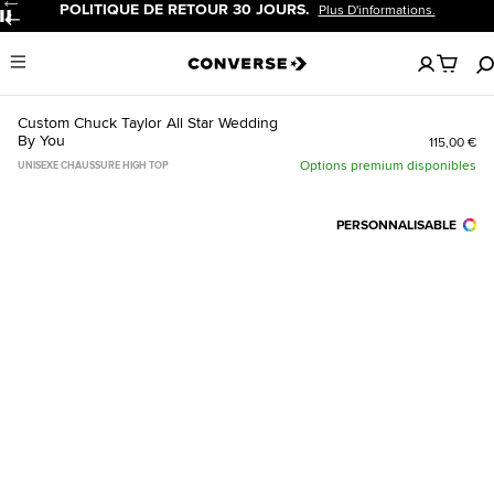
POLITIQUE DE RETOUR 30 JOURS.
Plus D'informations.
Pause
Aucun
Menu
articles
dans
votre
Custom Chuck Taylor All Star Wedding
panier
By You
115,00 €
Options premium disponibles
UNISEXE CHAUSSURE HIGH TOP
PERSONNALISABLE