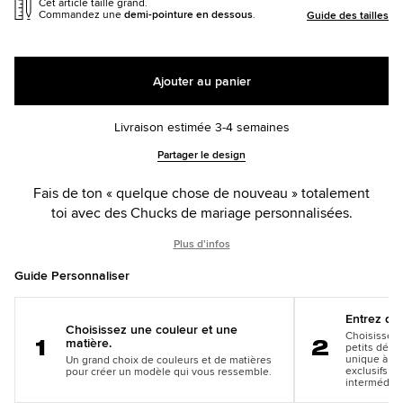
Cet article taille grand.
Commandez une
demi-pointure en dessous
.
Guide des tailles
Ajouter au panier
Livraison estimée 3-4 semaines
Add
Product
Partager le design
to
Actions
cart
Fais de ton « quelque chose de nouveau » totalement
options
toi avec des Chucks de mariage personnalisées.
Plus d'infos
Guide Personnaliser
Entrez dan
Choisissez une couleur et une
Choisissez 
matière.
petits détai
Étape 1
Étape 2
unique à vo
Un grand choix de couleurs et de matières
exclusifs su
pour créer un modèle qui vous ressemble.
intermédiai