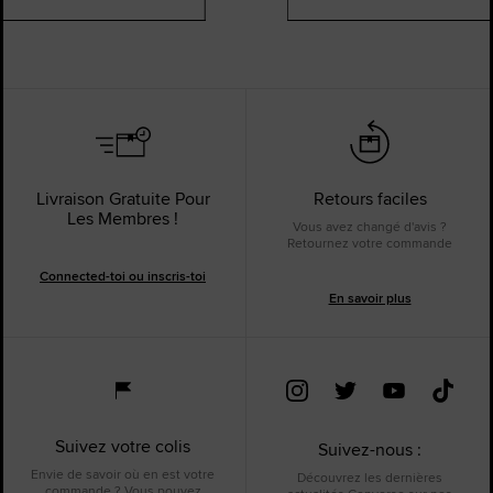
Livraison Gratuite Pour
Retours faciles
Les Membres !
Vous avez changé d'avis ?
Retournez votre commande
Connected-toi ou inscris-toi
En savoir plus
Suivez votre colis
Suivez-nous :
Envie de savoir où en est votre
Découvrez les dernières
commande ? Vous pouvez