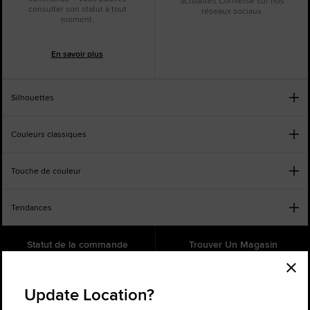
actualités Converse sur nos
consulter son statut à tout
réseaux sociaux.
moment.
En savoir plus
Silhouettes
Couleurs classiques
Touche de couleur
Tendances
Statut de la commande
Trouver Un Magasin
Aide
À propos
Update Location?
Inscrivez-vous pour recevoir des