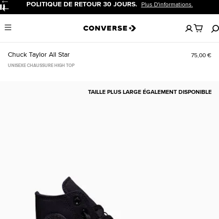
POLITIQUE DE RETOUR 30 JOURS.
Plus D'informations.
Pause
Aucun
Menu
articles
dans
votre
Chuck Taylor All Star
75,00 €
panier
UNISEXE CHAUSSURE HIGH TOP
TAILLE PLUS LARGE ÉGALEMENT DISPONIBLE