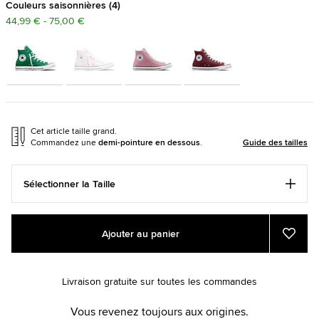
Couleurs saisonnières
4
44,99 € - 75,00 €
Cet article taille grand.
Commandez une
demi-pointure en dessous
.
Guide des tailles
Sélectionner la Taille
Add
Product
Ajouter au panier
to
Actions
Ajout
aux
cart
favori
options
Livraison gratuite sur toutes les commandes
Vous revenez toujours aux origines.