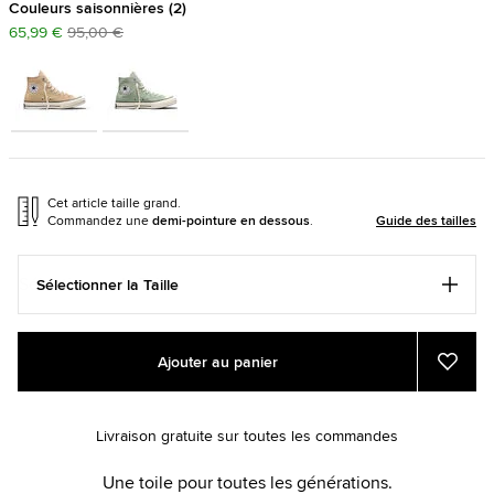
Couleurs saisonnières
2
65,99 €
95,00 €
Cet article taille grand.
Commandez une
demi-pointure en dessous
.
Guide des tailles
Sélectionner la Taille
Add
Product
Ajouter au panier
to
Actions
Ajout
aux
cart
favori
options
Livraison gratuite sur toutes les commandes
Une toile pour toutes les générations.