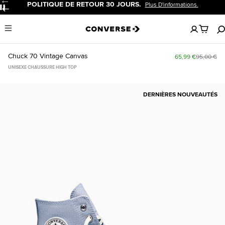
POLITIQUE DE RETOUR 30 JOURS.
Plus D'informations.
Pause
Aucun
Menu
articles
dans
votre
Chuck 70 Vintage Canvas
65,99 €
95,00 €
panier
UNISEXE CHAUSSURE HIGH TOP
DERNIÈRES NOUVEAUTÉS