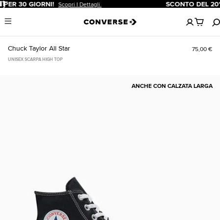
Pause
SCONTO DEL 20% PER I NUOVI CLIENTI.
Iscriviti Ora!
Nessun
Menu
articoli
nel
carrello
Chuck Taylor All Star
75,00 €
UNISEX SCARPA HIGH TOP
ANCHE CON CALZATA LARGA