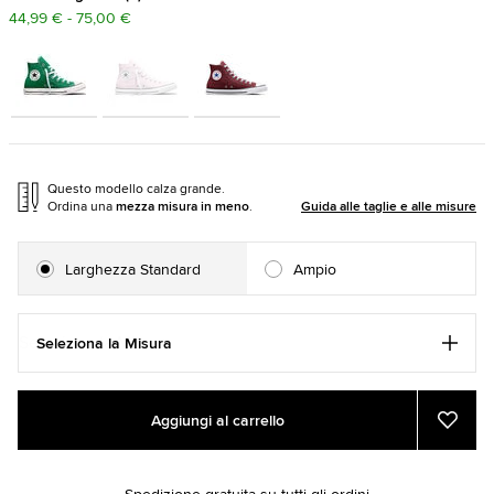
44,99 € - 75,00 €
Questo modello calza grande.
Ordina una
mezza misura in meno
.
Guida alle taglie e alle misure
Larghezza Standard
Ampio
Seleziona la Misura
Add
Product
Aggiungi al carrello
to
Actions
Aggiu
ai
cart
prefer
options