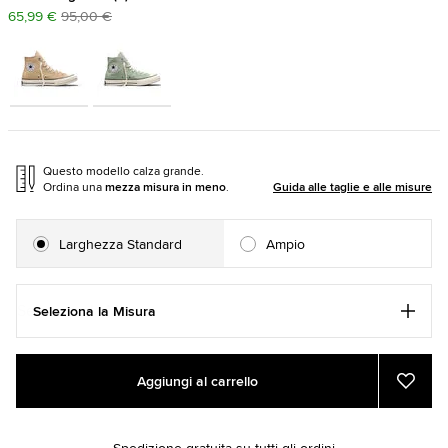
65,99 €
95,00 €
Questo modello calza grande.
Ordina una
mezza misura in meno
.
Guida alle taglie e alle misure
Larghezza Standard
Ampio
Seleziona la Misura
Add
Product
Aggiungi al carrello
to
Actions
Aggiu
ai
cart
prefer
options