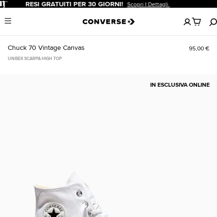
Pause
SCONTO DEL 20% PER I NUOVI CLIENTI.
Iscriviti Ora!
Nessun
Menu
articoli
nel
carrello
Chuck 70 Vintage Canvas
95,00 €
UNISEX SCARPA HIGH TOP
IN ESCLUSIVA ONLINE