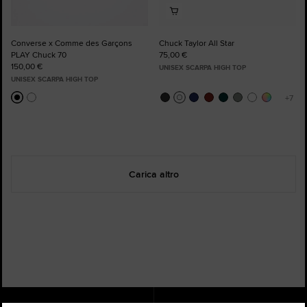
Converse x Comme des Garçons
Chuck Taylor All Star
PLAY Chuck 70
75,00 €
150,00 €
UNISEX SCARPA HIGH TOP
UNISEX SCARPA HIGH TOP
Carica altro
Stato dell'ordine
Trova un Negozio