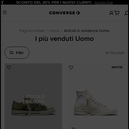
Pause
SCONTO DEL 20% PER I NUOVI CLIENTI.
Iscriviti Ora!
Nessun
Menu
articoli
nel
carrello
Pagina iniziale
Uomo
Articoli in evidenza Uomo
I più venduti Uomo
Filtri
36 Risultati
NOVITÀ
Aggiungi
Aggiungi
ai
ai
preferiti
preferiti
ARTICOLO
ESAURITO