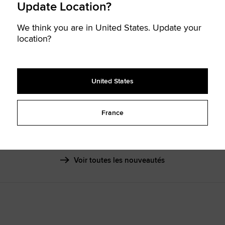
SHAI 001
Update Location?
AUTOMN
We think you are in United States. Update your
location?
En savoir plus
United States
France
NOUVEAUTÉS
Voir toutes les nouveautés