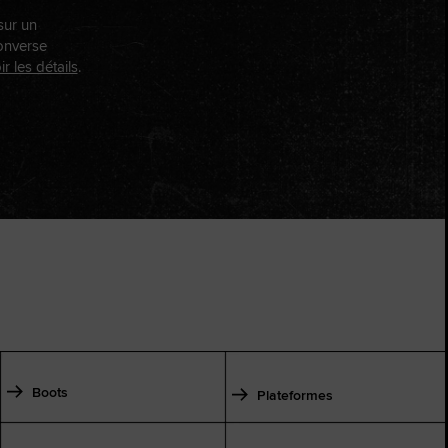
ur un
Converse
ir les détails
.
Boots
Plateformes