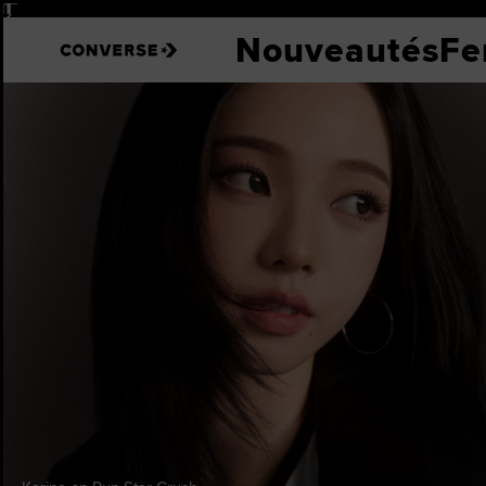
Pause
2
Chu
Nouveautés
F
Sta
Voir
Conv
Chu
Thr
Ache
Impr
Le
Nou
Nou
Nouv