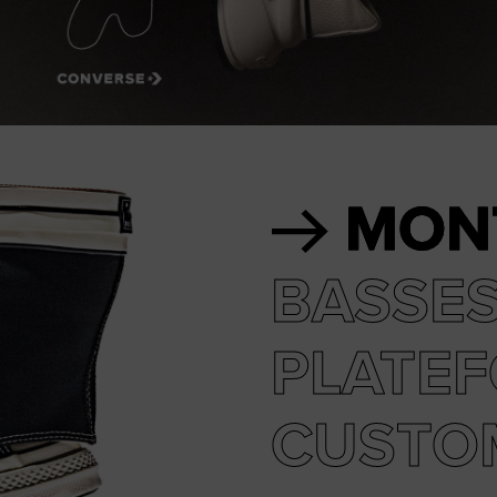
RUN STAR CRUSH
Plus Originale. Plus Audacieuse. Plus To
Acheter
MON
BASSE
PLATE
CUSTO