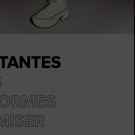
The Chuck Taylor All
i.
Juste Une Chaussure. Jusqu
La Portiez.
Acheter
TANTES
S
FORMES
MISER