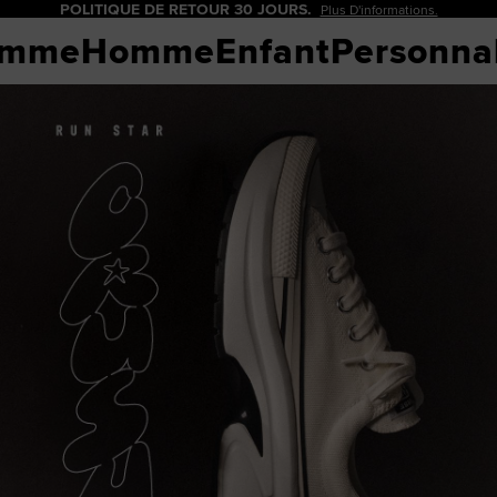
0 % DE REMISE POUR LES NOUVEAUX CLIENTS.
Inscrivez-Vous Maintena
ck Taylor All
Collections
Collections
Chaussures
Collection
C
emme
Homme
Enfant
Personnal
rs
Meilleures Ventes
Meilleures Ventes
Toutes les chaussu
Nouveautés
To
 tous les articles
Nouveautés
Nouveautés
Imprimés Pou
Sneakers mon
erse classiques
Collection mariage
First String
Promotions
Sneakers bass
ck 70
First String
Crafted In Italy
Plateformes
owback
Crafted in Italy
Noir et Blanc
À talons/Com
ter par couleur
Noir et Blanc
Promotions
Mo
Bottes
imés et motifs
Promotions
Ar
Modèles plus larg
s nouveautés
Articles de basketb
veautés pour femme
veautés pour homme
eautés pour enfant