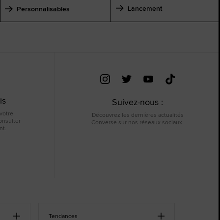
Lancement
Personnalisables
is
Suivez-nous :
 votre
Découvrez les dernières actualités
nsulter
Converse sur nos réseaux sociaux.
nt.
Tendances