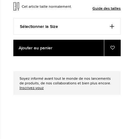
Cet article taille normalement.
Guide des tailles
HER
The Chuck Taylor All
Juste Une Chaussure. Jusqu
Sélectionner la Size
La Portiez.
Add
Product
Acheter
Ajouter au panier
to
Actions
Ajouter
aux
cart
favoris
options
Soyez informé avant tout le monde de nos lancements
de produits, de nos collaborations et bien plus encore.
Inscrivez-vouz