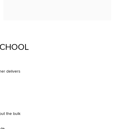
SCHOOL
ner delivers
out the bulk
yle