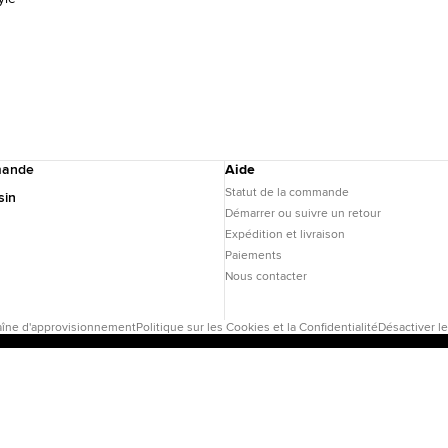
mande
Aide
Statut de la commande
sin
Démarrer ou suivre un retour
Expédition et livraison
Paiements
Nous contacter
îne d'approvisionnement
Politique sur les Cookies et la Confidentialité
Désactiver l