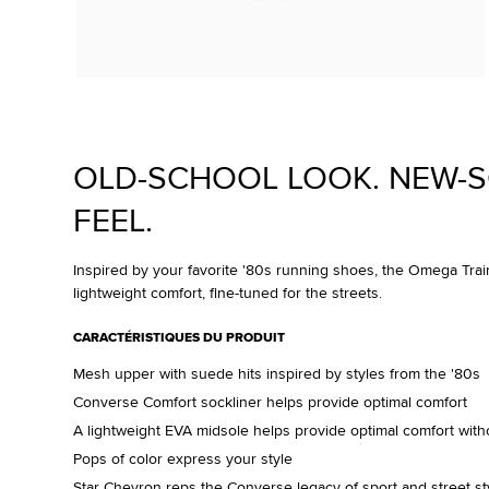
OLD-SCHOOL LOOK. NEW-
FEEL.
Inspired by your favorite '80s running shoes, the Omega Trai
lightweight comfort, fine-tuned for the streets.
CARACTÉRISTIQUES DU PRODUIT
Mesh upper with suede hits inspired by styles from the '80s
Converse Comfort sockliner helps provide optimal comfort
A lightweight EVA midsole helps provide optimal comfort with
Pops of color express your style
Star Chevron reps the Converse legacy of sport and street st