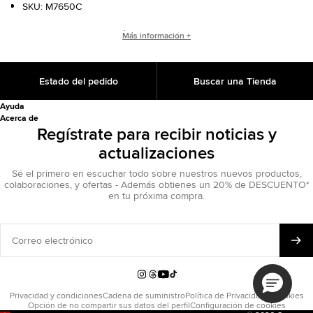
SKU:
M7650C
¿QUIÉN ES CHUCK TAYLOR?
Más información +
Entrenador de baloncesto. Embajador de Converse.
Referente cultural. Chuck Taylor convirtió las zapatillas de
Estado del pedido
Buscar una Tienda
siempre en un clásico que sigue marcando estilo.
Ayuda
Acerca de
Regístrate para recibir noticias y
actualizaciones
Sé el primero en escuchar todo sobre nuestros nuevos productos,
colaboraciones, y ofertas - Además obtienes un 20% de DESCUENTO*
en tu próxima compra.
Correo
electrónico
Instagram
Threads
YouTube
TikTok
Privacidad y condiciones
Cadena de suministro
Política de Privacidad y Cookies
Opción de no compartir sus datos del perfil
Configuración de cookies