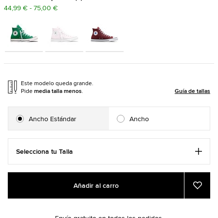
44,99 € - 75,00 €
Este modelo queda grande.
Pide
media talla menos
.
Guía de tallas
Ancho Estándar
Ancho
Selecciona tu Talla
Add
Product
Añadir al carro
to
Actions
Añadi
a
cart
Favor
options