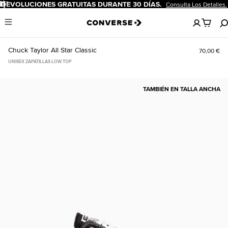
Pausar
DEVOLUCIONES GRATUITAS DURANTE 30 DÍAS.
Consulta Los Detalles.
No
Menu
hay
artículos
en
Chuck Taylor All Star Classic
70,00 €
tu
carro
UNISEX ZAPATILLAS LOW TOP
TAMBIÉN EN TALLA ANCHA