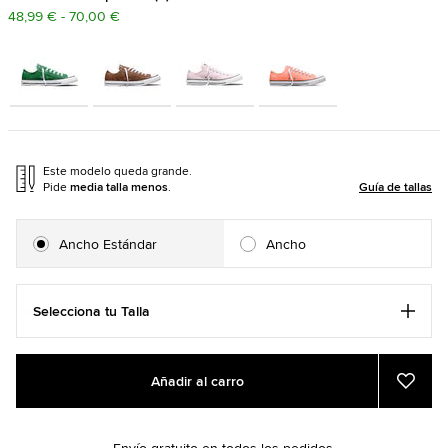
48,99 € - 70,00 €
Este modelo queda grande.
Pide
media talla menos
.
Guía de tallas
Ancho Estándar
Ancho
Selecciona tu Talla
Add
Product
Añadir al carro
to
Actions
Añadi
a
cart
Favor
options