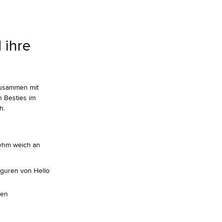
 ihre
zusammen mit
n Besties im
h.
nehm weich an
iguren von Hello
sen