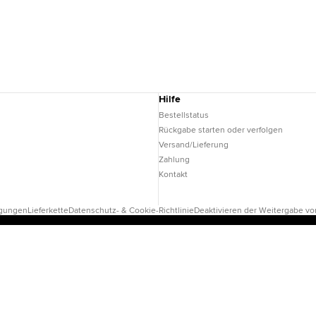
Hilfe
Bestellstatus
Rückgabe starten oder verfolgen
Versand/Lieferung
Zahlung
Kontakt
ngungen
Lieferkette
Datenschutz- & Cookie-Richtlinie
Deaktivieren der Weitergabe von