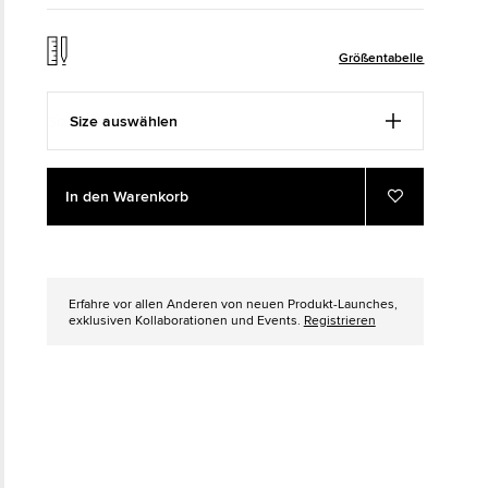
The Chuck Taylor All Star
Größentabelle
Nur Ein Schuh. Bis Du Ihn Trägst.
Size auswählen
Kaufen
Add
Product
In den Warenkorb
to
Actions
Zu
Favoriten
cart
hinzufügen
options
Erfahre vor allen Anderen von neuen Produkt-Launches,
exklusiven Kollaborationen und Events.
Registrieren