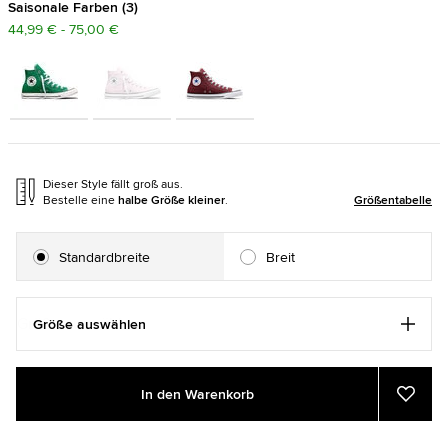
Saisonale Farben
3
44,99 € - 75,00 €
Dieser Style fällt groß aus.
Bestelle eine
halbe Größe kleiner
.
Größentabelle
Standardbreite
Breit
Größe auswählen
Add
Product
In den Warenkorb
to
Actions
Zu
Favor
cart
hinzu