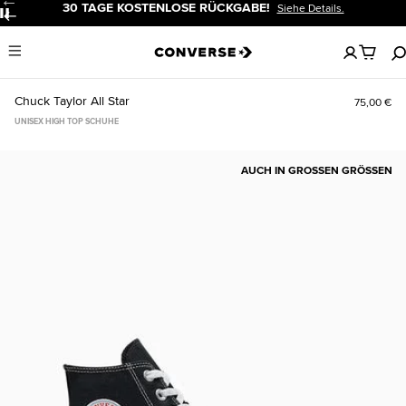
30 TAGE KOSTENLOSE RÜCKGABE!
Siehe Details.
Pause
Keine
Menu
artikel
in
deinem
Chuck Taylor All Star
75,00 €
Warenko
UNISEX HIGH TOP SCHUHE
AUCH IN GROSSEN GRÖSSEN