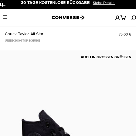
30 TAGE KOSTENLOSE RÜCKGABE!
Siehe Details.
Pause
Keine
Menu
artikel
in
deinem
Chuck Taylor All Star
75,00 €
Warenko
UNISEX HIGH TOP SCHUHE
AUCH IN GROSSEN GRÖSSEN