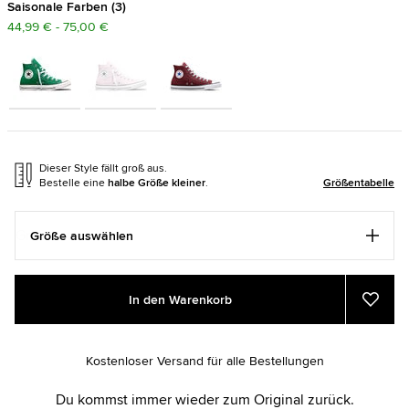
Saisonale Farben
3
44,99 € - 75,00 €
Dieser Style fällt groß aus.
Bestelle eine
halbe Größe kleiner
.
Größentabelle
Größe auswählen
Add
Product
In den Warenkorb
to
Actions
Zu
Favor
cart
hinzu
options
Kostenloser Versand für alle Bestellungen
Du kommst immer wieder zum Original zurück.