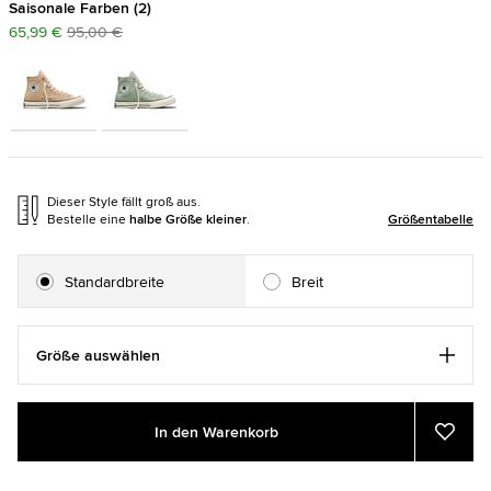
Saisonale Farben
2
65,99 €
95,00 €
Dieser Style fällt groß aus.
Bestelle eine
halbe Größe kleiner
.
Größentabelle
Standardbreite
Breit
Größe auswählen
Add
Product
In den Warenkorb
to
Actions
Zu
Favor
cart
hinzu