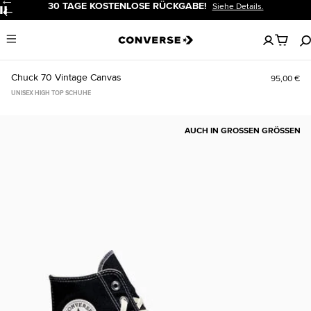
30 TAGE KOSTENLOSE RÜCKGABE!
Siehe Details.
Pause
Keine
Menu
artikel
in
deinem
Chuck 70 Vintage Canvas
95,00 €
Warenko
UNISEX HIGH TOP SCHUHE
AUCH IN GROSSEN GRÖSSEN