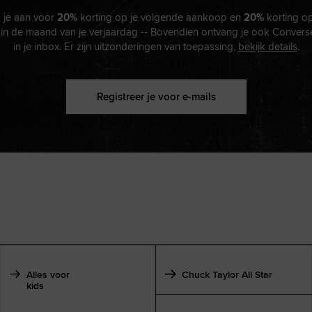
 je aan voor
20%
korting op je volgende aankoop en
20%
korting o
in de maand van je verjaardag -- Bovendien ontvang je ook Convers
in je inbox. Er zijn uitzonderingen van toepassing,
bekijk details
.
Registreer je voor e-mails
Alles voor
Chuck Taylor All Star
kids