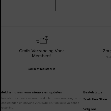
Gratis Verzending Voor
Zor
Members!
Nie
Log in of registeer je
Meld je nu aan voor nieuws en updates
Bestelstatus
Hoor als eerste over nieuwe producten, samenwerkingen en
Zoek Een Store
aanbiedingen en ontvang 20% KORTING* op jouw volgende
bestelling.
Volg ons: