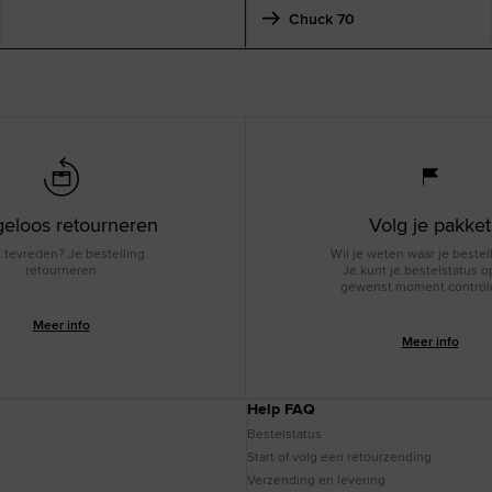
Chuck 70
geloos retourneren
Volg je pakket
t tevreden? Je bestelling
Wil je weten waar je bestell
retourneren
Je kunt je bestelstatus o
gewenst moment control
Meer info
Meer info
Help FAQ
Bestelstatus
Start of volg een retourzending
Verzending en levering