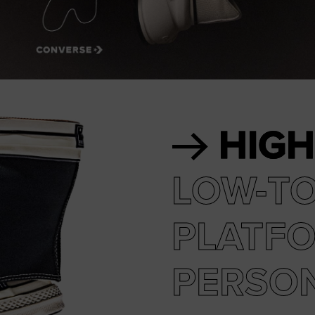
RUN STAR CRUSH
Luider. Opvallender. Meer Jou.
Shop
HIGH
LOW-T
PLATF
PERSO