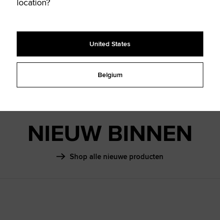
SHAI 001
location?
HERFST '
United States
Meer info
Belgium
NIEUW BINNEN
Shop alle nieuwe producten