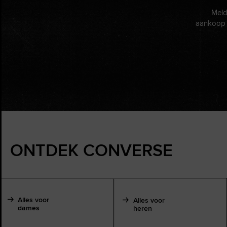
Meld
aankoop 
ONTDEK CONVERSE
Alles voor
Alles voor
dames
heren