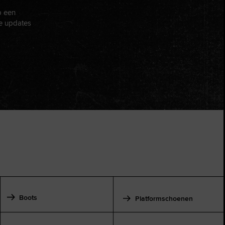
p een
e updates
Boots
Platformschoenen