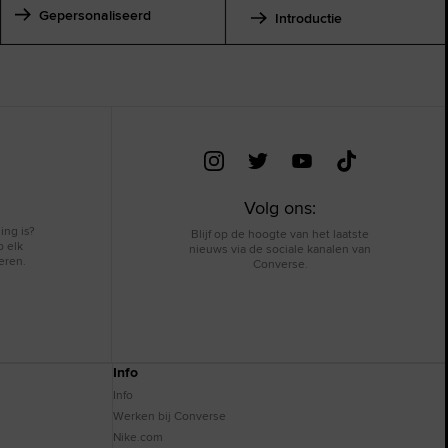
Gepersonaliseerd
Introductie
Volg ons:
ing is?
Blijf op de hoogte van het laatste
p elk
nieuws via de sociale kanalen van
eren.
Converse.
Info
Info
Werken bij Converse
Nike.com