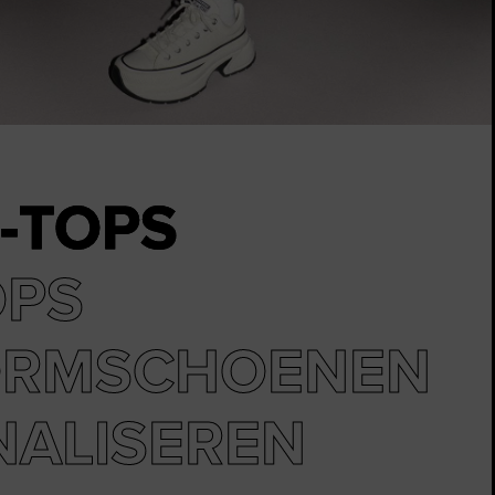
The Chuck Taylor All Sta
Gewoon Een Schoen. Tot Je Hem 
Shop
-TOPS
OPS
ORMSCHOENEN
NALISEREN