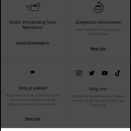
Gratis Verzending Voor
Zorgeloos retourneren
Members!
Niet tevreden? Je bestelling
retourneren
Log in of registeer je
Meer info
Volg je pakket
Volg ons:
Wil je weten waar je bestelling is?
Blijf op de hoogte van het laatste
Je kunt je bestelstatus op elk
nieuws via de sociale kanalen van
gewenst moment controleren.
Converse.
Meer info